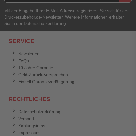
Ihre Erfahrungen**
Ihr Passwort
Mit der Eingabe Ihrer E-Mail-Adresse registrieren Sie sich für den
Druckerzubehör.de-Newsletter. Weitere Informationen erhalten
Sie in der
Datenschutzerklärung
.
Ich habe mein Passwort vergessen.
SERVICE
Anmelden
Abbrechen
Newsletter
FAQs
Abbrechen
Bewertung abschicken
10 Jahre Garantie
Geld-Zurück-Versprechen
Einhell Garantieverlängerung
RECHTLICHES
Datenschutzerklärung
Versand
Zahlungsinfos
Impressum