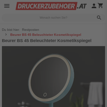
menu
person
shopping_cart
search
Du bist hier:
Restposten
Beurer BS 45 Beleuchteter Kosmetikspiegel
Beurer BS 45 Beleuchteter Kosmetikspiegel