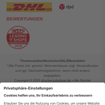
BEWERTUNGEN
Themenwelten
Neuheiten
SALE
Newsletter
* Alle Preise inkl. gesetzl. Mehrwertsteuer zzgl. Versandkosten
und ggf. Nachnahmegebühren, wenn nicht anders
angegeben.
Copyright © 2026
druckerzubehoer.de
• Alle Rechte
vorbehalten •
Impressum
•
Widerrufsbelehrung
Vertrag widerrufen
Druckerzubehoer.de – preiswerte Qualität für Ihr Office
Sie sind auf der Suche nach dem passenden Druckerzubehör