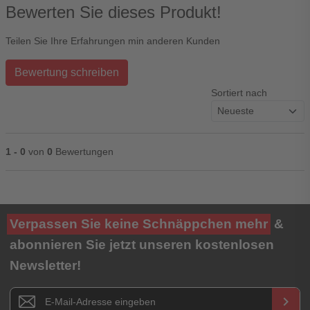
Bewerten Sie dieses Produkt!
Teilen Sie Ihre Erfahrungen min anderen Kunden
Bewertung schreiben
Sortiert nach
1 - 0
von
0
Bewertungen
Ihre Bewertung**
Verpassen Sie keine Schnäppchen mehr
&
★
★
★
★
★
abonnieren Sie jetzt unseren kostenlosen
Newsletter!
Titel**
E-Mail-Adresse
Newsletter E-Mail Adresse
keyboard_arrow_right