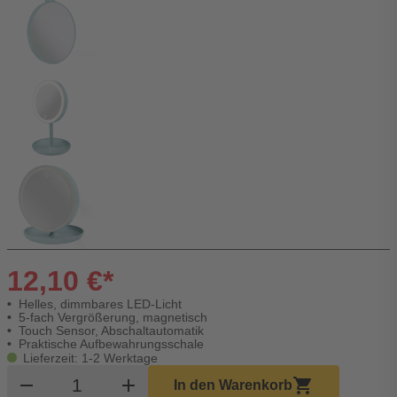
12,10 €*
Helles, dimmbares LED-Licht
5-fach Vergrößerung, magnetisch
Touch Sensor, Abschaltautomatik
Praktische Aufbewahrungsschale
Lieferzeit: 1-2 Werktage
Produkt Warenkorb Menge
remove
add
shopping_cart
In den Warenkorb