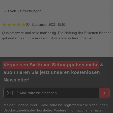
1 - 1
von
1
Bewertungen
★★★★★
★★★★★
09. September 2021, 15:53
Qualitätsware und sehr maßhaltig. Die Haftung der Etiketten ist sehr
gut und ich kann dieses Produkt wirklich weiterempfehlen.
Ihre Bewertung**
Verpassen Sie keine Schnäppchen mehr
&
★
★
★
★
★
abonnieren Sie jetzt unseren kostenlosen
Newsletter!
Titel**
E-Mail-Adresse
Newsletter E-Mail Adresse
keyboard_arrow_right
Ihre Erfahrungen**
Ihr Passwort
Mit der Eingabe Ihrer E-Mail-Adresse registrieren Sie sich für den
Druckerzubehör.de-Newsletter. Weitere Informationen erhalten