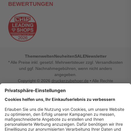
BEWERTUNGEN
Themenwelten
Neuheiten
SALE
Newsletter
* Alle Preise inkl. gesetzl. Mehrwertsteuer zzgl. Versandkosten
und ggf. Nachnahmegebühren, wenn nicht anders
angegeben.
Copyright © 2026
druckerzubehoer.de
• Alle Rechte
vorbehalten •
Impressum
•
Widerrufsbelehrung
Vertrag widerrufen
Druckerzubehoer.de – preiswerte Qualität für Ihr Office
Sie sind auf der Suche nach dem passenden Druckerzubehör
oder Zubehör für das Büro, den Computer oder Ihr
Smartphone? Dann sind Sie bei Druckerzubehoer.de genau
richtig! Unser breites Sortiment bietet unter anderem Tinte