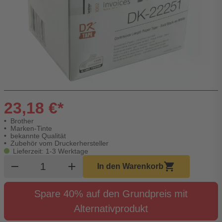
23,18 €*
Brother
Marken-Tinte
bekannte Qualität
Zubehör vom Druckerhersteller
Lieferzeit: 1-3 Werktage
Produkt Warenkorb Menge
remove
add
shopping_cart
In den Warenkorb
Spare 40% auf den Grundpreis mit
Alternativprodukt