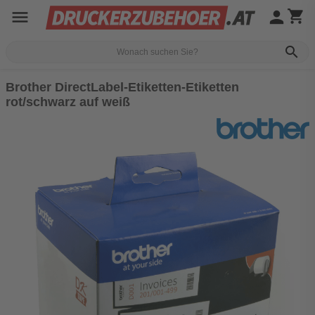
menu
person
shopping_cart
search
Brother DirectLabel-Etiketten-Etiketten
rot/schwarz auf weiß