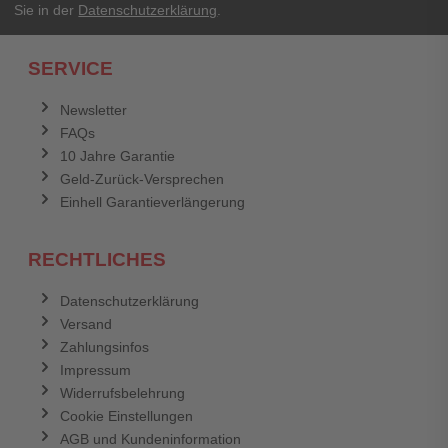
Sie in der
Datenschutzerklärung
.
Ich habe mein Passwort vergessen.
SERVICE
Anmelden
Abbrechen
Newsletter
FAQs
Abbrechen
Bewertung abschicken
10 Jahre Garantie
Geld-Zurück-Versprechen
Einhell Garantieverlängerung
RECHTLICHES
Datenschutzerklärung
Versand
Zahlungsinfos
Impressum
Widerrufsbelehrung
Cookie Einstellungen
AGB und Kundeninformation