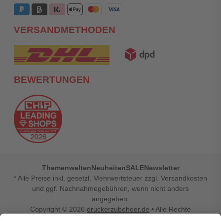
VERSANDMETHODEN
BEWERTUNGEN
Themenwelten
Neuheiten
SALE
Newsletter
* Alle Preise inkl. gesetzl. Mehrwertsteuer zzgl. Versandkosten
und ggf. Nachnahmegebühren, wenn nicht anders
angegeben.
Copyright © 2026
druckerzubehoer.de
• Alle Rechte
vorbehalten •
Impressum
•
Widerrufsbelehrung