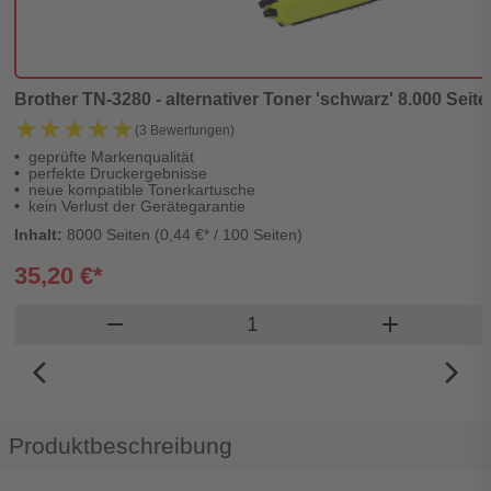
Brother TN-3280 - alternativer Toner 'schwarz' 8.000 Seiten
★★★★★
★★★★★
(3 Bewertungen)
geprüfte Markenqualität
perfekte Druckergebnisse
neue kompatible Tonerkartusche
kein Verlust der Gerätegarantie
Inhalt:
8000 Seiten (0,44 €* / 100 Seiten)
35,20 €*
Produkt Warenkorb Menge
remove
add
arrow_back_ios_new
arrow_forward_ios
Produktbeschreibung