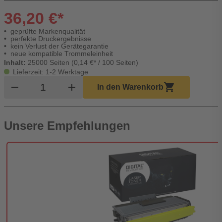
36,20 €*
geprüfte Markenqualität
perfekte Druckergebnisse
kein Verlust der Gerätegarantie
neue kompatible Trommeleinheit
Inhalt:
25000 Seiten (0,14 €* / 100 Seiten)
Lieferzeit: 1-2 Werktage
Produkt Warenkorb Menge
remove
add
shopping_cart
In den Warenkorb
Unsere Empfehlungen