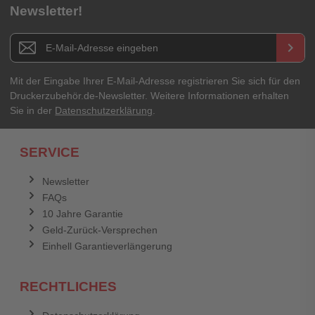
Newsletter!
Titel**
E-Mail-Adresse
Newsletter E-Mail Adresse
keyboard_arrow_right
Ihre Erfahrungen**
Ihr Passwort
Mit der Eingabe Ihrer E-Mail-Adresse registrieren Sie sich für den
Druckerzubehör.de-Newsletter. Weitere Informationen erhalten
Sie in der
Datenschutzerklärung
.
Ich habe mein Passwort vergessen.
SERVICE
Anmelden
Abbrechen
Newsletter
FAQs
Abbrechen
Bewertung abschicken
10 Jahre Garantie
Geld-Zurück-Versprechen
Einhell Garantieverlängerung
RECHTLICHES