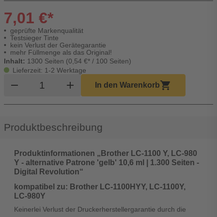
7,01 €*
geprüfte Markenqualität
Testsieger Tinte
kein Verlust der Gerätegarantie
mehr Füllmenge als das Original!
Inhalt:
1300 Seiten (0,54 €* / 100 Seiten)
Lieferzeit: 1-2 Werktage
Produkt Warenkorb Menge
remove
add
shopping_cart
In den Warenkorb
Produktbeschreibung
Produktinformationen „Brother LC-1100 Y, LC-980
Y - alternative Patrone 'gelb' 10,6 ml | 1.300 Seiten -
Digital Revolution“
kompatibel zu: Brother LC-1100HYY, LC-1100Y,
LC-980Y
Keinerlei Verlust der Druckerherstellergarantie durch die