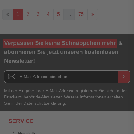
«
1
2
3
4
5
...
75
»
Ihre Bewertung**
Verpassen Sie keine Schnäppchen mehr
&
★
★
★
★
★
abonnieren Sie jetzt unseren kostenlosen
Newsletter!
Titel**
E-Mail-Adresse
Newsletter E-Mail Adresse
keyboard_arrow_right
Ihre Erfahrungen**
Ihr Passwort
Mit der Eingabe Ihrer E-Mail-Adresse registrieren Sie sich für den
Druckerzubehör.de-Newsletter. Weitere Informationen erhalten
Sie in der
Datenschutzerklärung
.
Ich habe mein Passwort vergessen.
SERVICE
Anmelden
Abbrechen
Newsletter