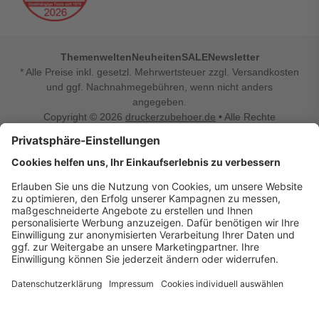
Themenwelten
Neuheiten
SALE
Newsletter
* Alle Preise inkl. gesetzl. Mehrwertsteuer zzgl. Versandkosten
und ggf. Nachnahmegebühren, wenn nicht anders
angegeben.
Copyright © 2026
druckerzubehoer.de
• Alle Rechte
vorbehalten •
Impressum
•
Widerrufsbelehrung
Vertrag widerrufen
Druckerzubehoer.de – preiswerte Qualität für Ihr Office
Sie sind auf der Suche nach dem passenden Druckerzubehör
oder Zubehör für das Büro, den Computer oder Ihr
Smartphone? Dann sind Sie bei Druckerzubehoer.de genau
richtig! Unser breites Sortiment bietet unter anderem Tinte
und Toner für alle gängigen Druckermodelle – großer sowie
kleiner Hersteller. Zugleich sind wir Ihr Online Fachhandel für
allerlei Elektro- und Bürozubehör. Sie möchten Ihr Büro
einrichten, die Werkstatt ausstatten oder den Alltag mit
kleinen Highlights aufpeppen? Neben Bürobedarf und allem,
was Ihren Arbeitsplatz noch komfortabler macht, finden Sie