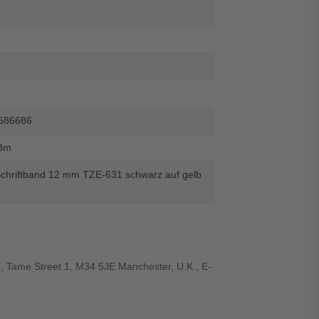
686686
8m
Schriftband 12 mm TZE-631 schwarz auf gelb
., Tame Street 1, M34 5JE Manchester, U.K., E-