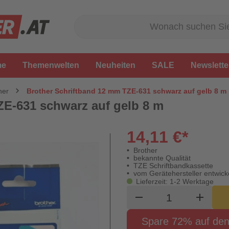
me
Themenwelten
Neuheiten
SALE
Newslette
her
Brother Schriftband 12 mm TZE-631 schwarz auf gelb 8 m
ZE-631 schwarz auf gelb 8 m
14,11 €*
Brother
bekannte Qualität
TZE Schriftbandkassette
vom Gerätehersteller entwicke
Lieferzeit: 1-2 Werktage
Produkt Waren
remove
add
Spare 72% auf den 