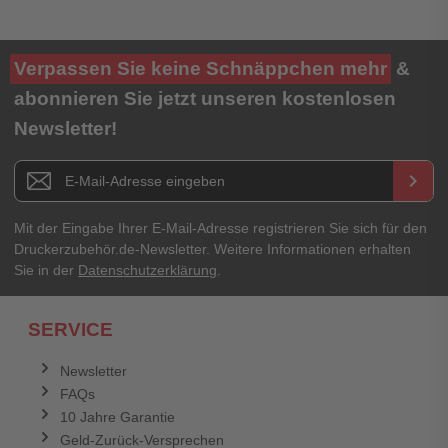
Ihre Bewertung**
Verpassen Sie keine Schnäppchen mehr
&
★
★
★
★
★
abonnieren Sie jetzt unseren kostenlosen
Newsletter!
Titel**
E-Mail-Adresse
Newsletter E-Mail Adresse
keyboard_arrow_right
Ihre Erfahrungen**
Ihr Passwort
Mit der Eingabe Ihrer E-Mail-Adresse registrieren Sie sich für den
Druckerzubehör.de-Newsletter. Weitere Informationen erhalten
Sie in der
Datenschutzerklärung
.
Ich habe mein Passwort vergessen.
SERVICE
Anmelden
Abbrechen
Newsletter
FAQs
Abbrechen
Bewertung abschicken
10 Jahre Garantie
Geld-Zurück-Versprechen