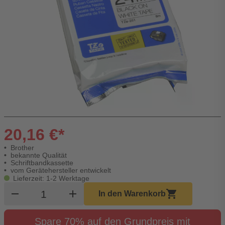
20,16 €*
Brother
bekannte Qualität
Schriftbandkassette
vom Gerätehersteller entwickelt
Lieferzeit: 1-2 Werktage
Produkt Warenkorb Menge
remove
add
shopping_cart
In den Warenkorb
Spare 70% auf den Grundpreis mit