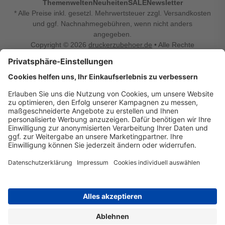
Themenwelten
Neuheiten
SALE
Newsletter
* Alle Preise inkl. gesetzl. Mehrwertsteuer zzgl. Versandkosten
und ggf. Nachnahmegebühren, wenn nicht anders
angegeben.
Copyright © 2026
druckerzubehoer.de
• Alle Rechte
vorbehalten •
Impressum
•
Widerrufsbelehrung
Vertrag widerrufen
Druckerzubehoer.de – preiswerte Qualität für Ihr Office
Sie sind auf der Suche nach dem passenden Druckerzubehör
oder Zubehör für das Büro, den Computer oder Ihr
Smartphone? Dann sind Sie bei Druckerzubehoer.de genau
richtig! Unser breites Sortiment bietet unter anderem Tinte
und Toner für alle gängigen Druckermodelle – großer sowie
kleiner Hersteller. Zugleich sind wir Ihr Online Fachhandel für
allerlei Elektro- und Bürozubehör. Sie möchten Ihr Büro
einrichten, die Werkstatt ausstatten oder den Alltag mit
kleinen Highlights aufpeppen? Neben Bürobedarf und allem,
was Ihren Arbeitsplatz noch komfortabler macht, finden Sie
bei uns auch Bastelspaß, Schulbedarf, Beleuchtung,
Autozubehör, Freizeit- und Küchengadgets sowie vieles mehr
für die ganze Familie. Entdecken Sie günstige Angebote und