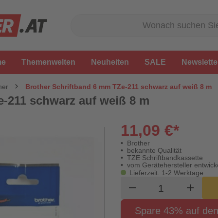
me
Themenwelten
Neuheiten
SALE
Newslette
her
Brother Schriftband 6 mm TZe-211 schwarz auf weiß 8 m
e-211 schwarz auf weiß 8 m
11,09 €*
Brother
bekannte Qualität
TZE Schriftbandkassette
vom Gerätehersteller entwicke
Lieferzeit: 1-2 Werktage
Produkt Waren
remove
add
Spare 43% auf den 