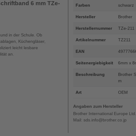
Schriftband 6 mm TZe-
Farben
schwarz
Hersteller
Brother
Herstellernummer
TZe-211
und in der Schule. Ob
Artikelnummer
TZ211
ablagen, Küchengläser,
ziert leicht lesbare
EAN
4977766
ität an.
Seitenergiebigkeit
6mm x 8
Beschreibung
Brother 
m
Art
OEM
Angaben zum Hersteller
Brother International Europe Ltd
Mail: sds.info@brother.co.jp