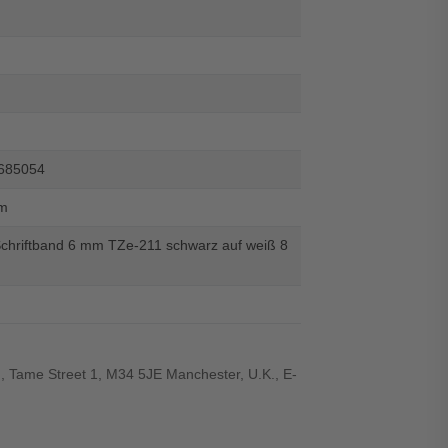
685054
m
Schriftband 6 mm TZe-211 schwarz auf weiß 8
., Tame Street 1, M34 5JE Manchester, U.K., E-