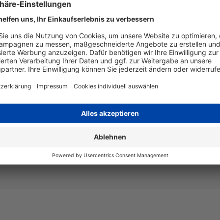
Artikelnummer
LT2851C
EAN
4255872
Seitenergiebigkeit
bis zu 2
Beschreibung
Canon 054
Digital R
Art
kompatib
Angaben zum Hersteller
Wiegand & Partner GmbH, Werne
Deutschland, E-Mail: service@