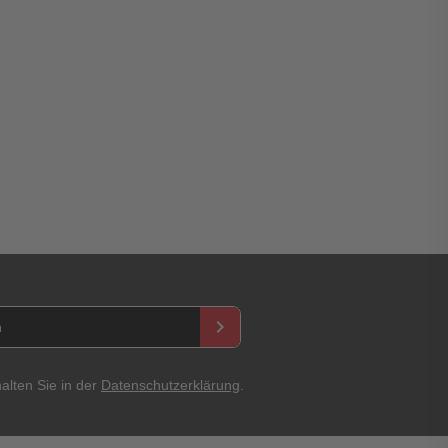
asswort
keyboard_arrow_right
Abbrechen
Bewertung abschicken
alten Sie in der
Datenschutzerklärung
.