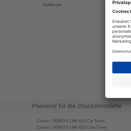
Refilltoner.
Passend für die Druckermodelle
Canon i-SENSYS LBP-621 Cw Toner
Canon i-SENSYS LBP-623 Cdw Toner