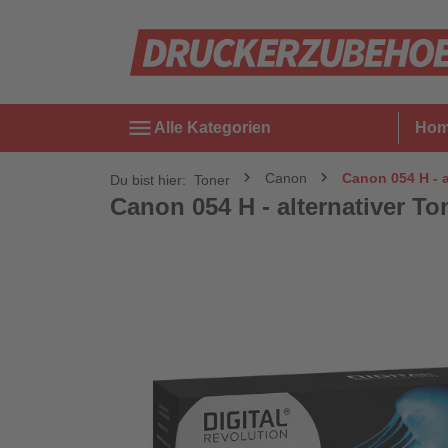
menu
Alle Kategorien
Ho
Canon
Canon 054 H - a
Du bist hier:
Toner
Canon 054 H - alternativer Ton