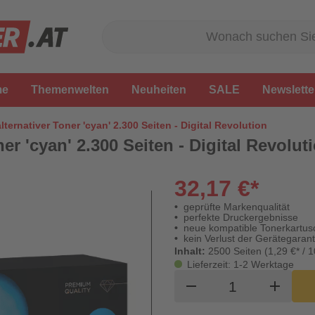
me
Themenwelten
Neuheiten
SALE
Newslette
lternativer Toner 'cyan' 2.300 Seiten - Digital Revolution
er 'cyan' 2.300 Seiten - Digital Revolut
32,17 €*
geprüfte Markenqualität
perfekte Druckergebnisse
neue kompatible Tonerkartus
kein Verlust der Gerätegarant
Inhalt:
2500 Seiten (1,29 €* / 1
Lieferzeit: 1-2 Werktage
Produkt Waren
remove
add