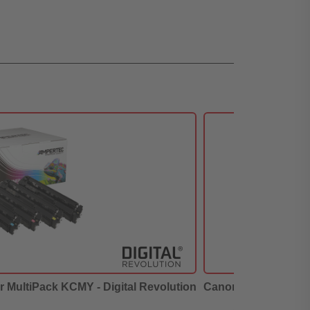
r MultiPack KCMY - Digital Revolution
Canon 054 - alternat