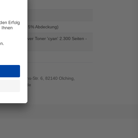
-WB
433135
500 Seiten (Bei 5% Abdeckung)
 H - alternativer Toner 'cyan' 2.300 Seiten -
evolution
el
r-von-Siemens-Str. 6, 82140 Olching,
wiegand-gmbh.de