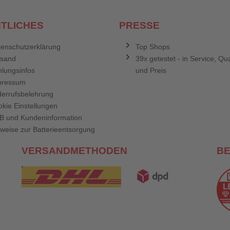
TLICHES
PRESSE
enschutzerklärung
Top Shops
rsand
39x getestet - in Service, Qua
lungsinfos
und Preis
pressum
errufsbelehrung
kie Einstellungen
B und Kundeninformation
weise zur Batterieentsorgung
VERSANDMETHODEN
B