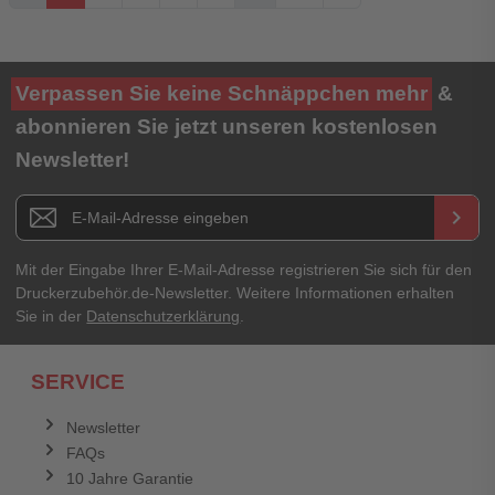
Ihre Bewertung**
Verpassen Sie keine Schnäppchen mehr
&
★
★
★
★
★
abonnieren Sie jetzt unseren kostenlosen
Newsletter!
Titel**
E-Mail-Adresse
Newsletter E-Mail Adresse
keyboard_arrow_right
Ihre Erfahrungen**
Ihr Passwort
Mit der Eingabe Ihrer E-Mail-Adresse registrieren Sie sich für den
Druckerzubehör.de-Newsletter. Weitere Informationen erhalten
Sie in der
Datenschutzerklärung
.
Ich habe mein Passwort vergessen.
SERVICE
Anmelden
Abbrechen
Newsletter
FAQs
Abbrechen
Bewertung abschicken
10 Jahre Garantie