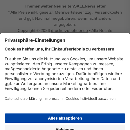
Themenwelten
Neuheiten
SALE
Newsletter
* Alle Preise inkl. gesetzl. Mehrwertsteuer zzgl. Versandkosten
und ggf. Nachnahmegebühren, wenn nicht anders
angegeben.
Copyright © 2026
druckerzubehoer.de
• Alle Rechte
vorbehalten •
Impressum
•
Widerrufsbelehrung
Vertrag widerrufen
Druckerzubehoer.de – preiswerte Qualität für Ihr Office
Sie sind auf der Suche nach dem passenden Druckerzubehör
oder Zubehör für das Büro, den Computer oder Ihr
Smartphone? Dann sind Sie bei Druckerzubehoer.de genau
richtig! Unser breites Sortiment bietet unter anderem Tinte
und Toner für alle gängigen Druckermodelle – großer sowie
kleiner Hersteller. Zugleich sind wir Ihr Online Fachhandel für
allerlei Elektro- und Bürozubehör. Sie möchten Ihr Büro
einrichten, die Werkstatt ausstatten oder den Alltag mit
kleinen Highlights aufpeppen? Neben Bürobedarf und allem,
was Ihren Arbeitsplatz noch komfortabler macht, finden Sie
bei uns auch Bastelspaß, Schulbedarf, Beleuchtung,
Autozubehör, Freizeit- und Küchengadgets sowie vieles mehr