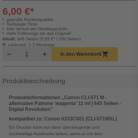
6,00 €*
geprüfte Markenqualität
Testsieger Tinte
kein Verlust der Gerätegarantie
mehr Füllmenge als das Original!
Inhalt:
645 Seiten (0,93 €* / 100 Seiten)
Lieferzeit: 1-2 Werktage
Produkt Warenkorb Menge
remove
add
shopping_cart
In den Warenkorb
Produktbeschreibung
Produktinformationen „Canon CLI-571 M -
alternative Patrone 'magenta' 11 ml | 645 Seiten -
Digital Revolution“
kompatibel zu: Canon 0333C001 (CLI-571MXL)
Ein Drucker kann nur dann überzeugende und
hochwertige Ausdrucke liefern, wenn er mit dem