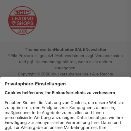
Themenwelten
Neuheiten
SALE
Newsletter
* Alle Preise inkl. gesetzl. Mehrwertsteuer zzgl. Versandkosten
und ggf. Nachnahmegebühren, wenn nicht anders
angegeben.
Copyright © 2026
druckerzubehoer.de
• Alle Rechte
vorbehalten •
Impressum
•
Widerrufsbelehrung
Vertrag widerrufen
Druckerzubehoer.de – preiswerte Qualität für Ihr Office
Sie sind auf der Suche nach dem passenden Druckerzubehör
oder Zubehör für das Büro, den Computer oder Ihr
Smartphone? Dann sind Sie bei Druckerzubehoer.de genau
richtig! Unser breites Sortiment bietet unter anderem Tinte
und Toner für alle gängigen Druckermodelle – großer sowie