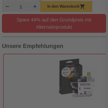
Produkt Warenkorb Menge
remove
add
shopping_cart
In den Warenkorb
Spare 44% auf den Grundpreis mit
Alternativprodukt
Unsere Empfehlungen