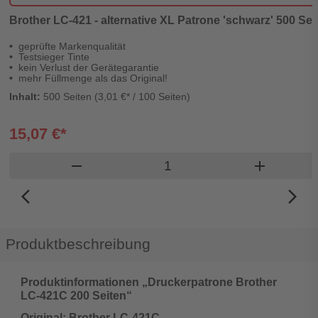
Brother LC-421 - alternative XL Patrone 'schwarz' 500 Seit
geprüfte Markenqualität
Testsieger Tinte
kein Verlust der Gerätegarantie
mehr Füllmenge als das Original!
Inhalt:
500 Seiten (3,01 €* / 100 Seiten)
15,07 €*
Produkt Warenkorb Menge
remove
add
arrow_back_ios_new
arrow_forward_ios
Produktbeschreibung
Produktinformationen „Druckerpatrone Brother
LC-421C 200 Seiten“
Original: Brother LC-421C