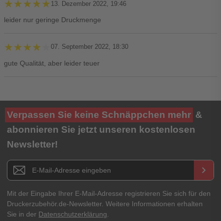
★★★★★
★★★★★
13. Dezember 2022, 19:46
leider nur geringe Druckmenge
★★★★★
★★★★★
07. September 2022, 18:30
gute Qualität, aber leider teuer
Ihre Bewertung**
Verpassen Sie keine Schnäppchen mehr
&
★
★
★
★
★
abonnieren Sie jetzt unseren kostenlosen
Newsletter!
Titel**
E-Mail-Adresse
Newsletter E-Mail Adresse
keyboard_arrow_right
Ihre Erfahrungen**
Ihr Passwort
Mit der Eingabe Ihrer E-Mail-Adresse registrieren Sie sich für den
Druckerzubehör.de-Newsletter. Weitere Informationen erhalten
Sie in der
Datenschutzerklärung
.