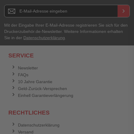
E-Mail-Adresse
Newsletter E-Mail Adresse
keyboard_arrow_right
Ihre Erfahrungen**
Ihr Passwort
Mit der Eingabe Ihrer E-Mail-Adresse registrieren Sie sich für den
Druckerzubehör.de-Newsletter. Weitere Informationen erhalten
Sie in der
Datenschutzerklärung
.
Ich habe mein Passwort vergessen.
SERVICE
Anmelden
Abbrechen
Newsletter
FAQs
Abbrechen
Bewertung abschicken
10 Jahre Garantie
Geld-Zurück-Versprechen
Einhell Garantieverlängerung
RECHTLICHES
Datenschutzerklärung
Versand