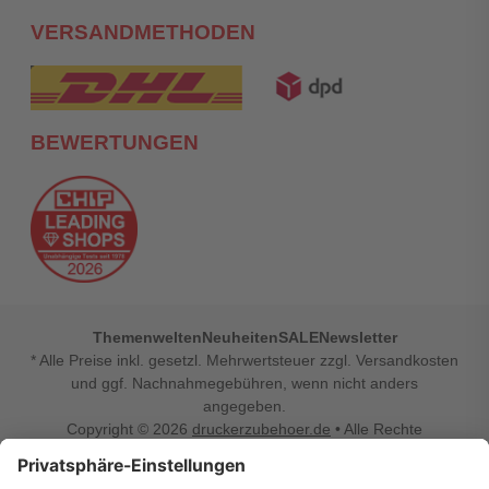
VERSANDMETHODEN
BEWERTUNGEN
Themenwelten
Neuheiten
SALE
Newsletter
* Alle Preise inkl. gesetzl. Mehrwertsteuer zzgl. Versandkosten
und ggf. Nachnahmegebühren, wenn nicht anders
angegeben.
Copyright © 2026
druckerzubehoer.de
• Alle Rechte
vorbehalten •
Impressum
•
Widerrufsbelehrung
Vertrag widerrufen