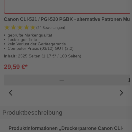
Canon CLI-521 / PGI-520 PGBK - alternative Patronen Mult
★★★★★
★★★★★
(24 Bewertungen)
geprüfte Markenqualität
Testsieger Tinte
kein Verlust der Gerätegarantie
Computer Praxis (03/12) GUT (2,2)
Inhalt:
2525 Seiten (1,17 €* / 100 Seiten)
29,59 €*
Prod
remove
arrow_back_ios_new
arrow_forward_ios
Produktbeschreibung
Produktinformationen „Druckerpatrone Canon CLI-