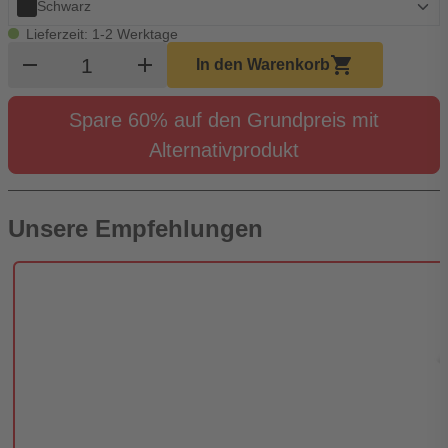
Schwarz
Lieferzeit: 1-2 Werktage
Produkt Warenkorb Menge
remove
add
shopping_cart
In den Warenkorb
Spare 60% auf den Grundpreis mit
Alternativprodukt
Unsere Empfehlungen