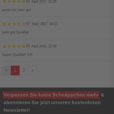
★★★★★
★★★★★
02. April 2017, 11:28
passt mir sehr gut
★★★★★
★★★★★
07. März 2017, 16:27
sehr gut Qualität
★★★★★
★★★★★
03. April 2016, 22:50
Super Qualität! 1A!
«
1
2
»
Ihre Bewertung**
Verpassen Sie keine Schnäppchen mehr
&
★
★
★
★
★
abonnieren Sie jetzt unseren kostenlosen
Newsletter!
Titel**