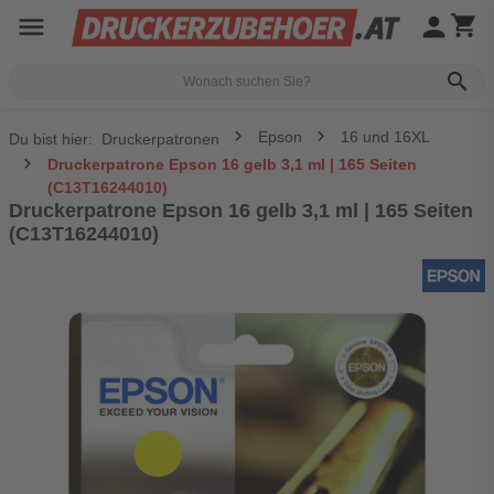
menu
person
shopping_cart
search
Epson
16 und 16XL
Du bist hier:
Druckerpatronen
Druckerpatrone Epson 16 gelb 3,1 ml | 165 Seiten
(C13T16244010)
Druckerpatrone Epson 16 gelb 3,1 ml | 165 Seiten
(C13T16244010)