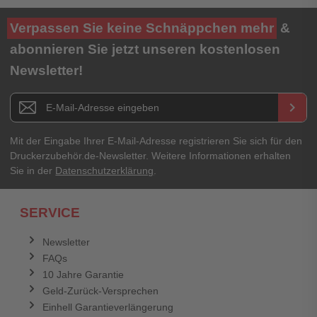
Ihre Bewertung**
Verpassen Sie keine Schnäppchen mehr
&
★
★
★
★
★
abonnieren Sie jetzt unseren kostenlosen
Newsletter!
Titel**
E-Mail-Adresse
Newsletter E-Mail Adresse
keyboard_arrow_right
Ihre Erfahrungen**
Ihr Passwort
Mit der Eingabe Ihrer E-Mail-Adresse registrieren Sie sich für den
Druckerzubehör.de-Newsletter. Weitere Informationen erhalten
Sie in der
Datenschutzerklärung
.
Ich habe mein Passwort vergessen.
SERVICE
Anmelden
Abbrechen
Newsletter
FAQs
Abbrechen
Bewertung abschicken
10 Jahre Garantie
Geld-Zurück-Versprechen
Einhell Garantieverlängerung