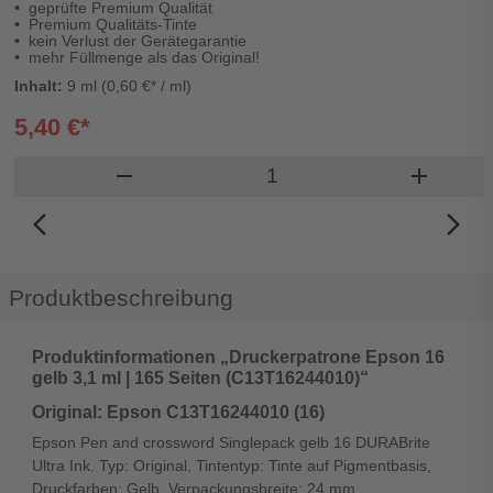
geprüfte Premium Qualität
Premium Qualitäts-Tinte
kein Verlust der Gerätegarantie
mehr Füllmenge als das Original!
Inhalt:
9 ml (0,60 €* / ml)
5,40 €*
Produkt Warenkorb Meng
remove
add
arrow_back_ios_new
arrow_forward_ios
Produktbeschreibung
Produktinformationen „Druckerpatrone Epson 16
gelb 3,1 ml | 165 Seiten (C13T16244010)“
Original: Epson C13T16244010 (16)
Epson Pen and crossword Singlepack gelb 16 DURABrite
Ultra Ink. Typ: Original, Tintentyp: Tinte auf Pigmentbasis,
Druckfarben: Gelb. Verpackungsbreite: 24 mm,