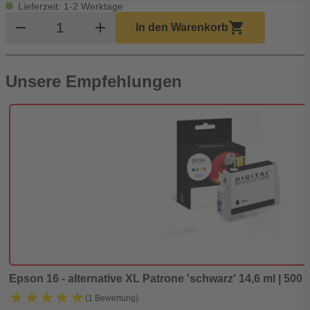
Lieferzeit: 1-2 Werktage
Produkt Warenkorb Menge
remove
add
shopping_cart
In den Warenkorb
Unsere Empfehlungen
Epson 16 - alternative XL Patrone 'schwarz' 14,6 ml | 500 S
★★★★★
★★★★★
(1 Bewertung)