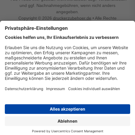
und ggf. Nachnahmegebühren, wenn nicht anders
angegeben.
Copyright © 2026
druckerzubehoer.de
• Alle Rechte
vorbehalten •
Impressum
•
Widerrufsbelehrung
Vertrag widerrufen
Druckerzubehoer.de – preiswerte Qualität für Ihr Office
Sie sind auf der Suche nach dem passenden Druckerzubehör
oder Zubehör für das Büro, den Computer oder Ihr
Smartphone? Dann sind Sie bei Druckerzubehoer.de genau
richtig! Unser breites Sortiment bietet unter anderem Tinte
und Toner für alle gängigen Druckermodelle – großer sowie
kleiner Hersteller. Zugleich sind wir Ihr Online Fachhandel für
allerlei Elektro- und Bürozubehör. Sie möchten Ihr Büro
einrichten, die Werkstatt ausstatten oder den Alltag mit
kleinen Highlights aufpeppen? Neben Bürobedarf und allem,
was Ihren Arbeitsplatz noch komfortabler macht, finden Sie
bei uns auch Bastelspaß, Schulbedarf, Beleuchtung,
Autozubehör, Freizeit- und Küchengadgets sowie vieles mehr
für die ganze Familie. Entdecken Sie günstige Angebote und
allerlei Ideen auf Druckerzubehoer.de!