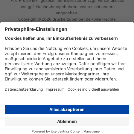
* Alle Preise inkl. gesetzl. Mehrwertsteuer zzgl. Versandkosten
und ggf. Nachnahmegebühren, wenn nicht anders
angegeben.
Copyright © 2026
druckerzubehoer.de
• Alle Rechte
vorbehalten •
Impressum
•
Widerrufsbelehrung
Vertrag widerrufen
Druckerzubehoer.de – preiswerte Qualität für Ihr Office
Sie sind auf der Suche nach dem passenden Druckerzubehör
oder Zubehör für das Büro, den Computer oder Ihr
Smartphone? Dann sind Sie bei Druckerzubehoer.de genau
richtig! Unser breites Sortiment bietet unter anderem Tinte
und Toner für alle gängigen Druckermodelle – großer sowie
kleiner Hersteller. Zugleich sind wir Ihr Online Fachhandel für
allerlei Elektro- und Bürozubehör. Sie möchten Ihr Büro
einrichten, die Werkstatt ausstatten oder den Alltag mit
kleinen Highlights aufpeppen? Neben Bürobedarf und allem,
was Ihren Arbeitsplatz noch komfortabler macht, finden Sie
bei uns auch Bastelspaß, Schulbedarf, Beleuchtung,
Autozubehör, Freizeit- und Küchengadgets sowie vieles mehr
für die ganze Familie. Entdecken Sie günstige Angebote und
allerlei Ideen auf Druckerzubehoer.de!