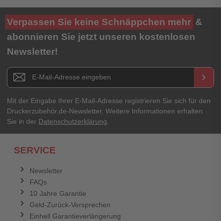
Ihre Bewertung**
Verpassen Sie keine Schnäppchen mehr
&
★
★
★
★
★
abonnieren Sie jetzt unseren kostenlosen
Newsletter!
Titel**
E-Mail-Adresse
Newsletter E-Mail Adresse
keyboard_arrow_right
Ihre Erfahrungen**
Ihr Passwort
Mit der Eingabe Ihrer E-Mail-Adresse registrieren Sie sich für den
Druckerzubehör.de-Newsletter. Weitere Informationen erhalten
Sie in der
Datenschutzerklärung
.
Ich habe mein Passwort vergessen.
SERVICE
Anmelden
Abbrechen
Newsletter
FAQs
Abbrechen
Bewertung abschicken
10 Jahre Garantie
Geld-Zurück-Versprechen
Einhell Garantieverlängerung