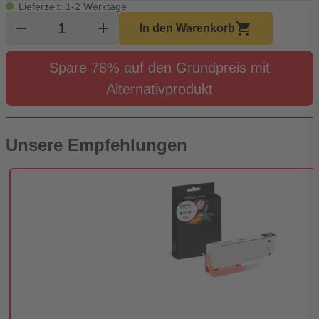
Lieferzeit: 1-2 Werktage
Produkt Warenkorb Menge
remove
add
shopping_cart
In den Warenkorb
Spare 78% auf den Grundpreis mit
Alternativprodukt
Unsere Empfehlungen