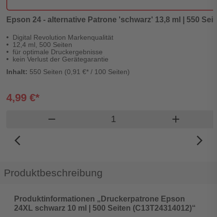
Epson 24 - alternative Patrone 'schwarz' 13,8 ml | 550 Seit
Digital Revolution Markenqualität
12,4 ml, 500 Seiten
für optimale Druckergebnisse
kein Verlust der Gerätegarantie
Inhalt:
550 Seiten (0,91 €* / 100 Seiten)
4,99 €*
Produkt Warenkorb Menge
remove
add
arrow_back_ios_new
arrow_forward_ios
Produktbeschreibung
Produktinformationen „Druckerpatrone Epson
24XL schwarz 10 ml | 500 Seiten (C13T24314012)“