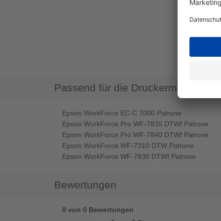
Passend für die Druckermodelle
Epson WorkForce EC-C 7000 Patrone
Epson WorkForce Pro WF-7835 DTWf Patrone
Epson WorkForce Pro WF-7840 DTWf Patrone
Epson WorkForce WF-7310 DTW Patrone
Epson WorkForce WF-7830 DTWf Patrone
Bewertungen
0 von 0 Bewertungen