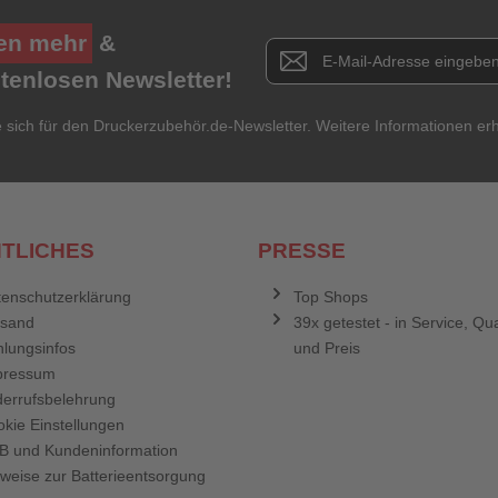
en mehr
&
Newsletter E-Mail Adresse
stenlosen Newsletter!
e sich für den Druckerzubehör.de-Newsletter. Weitere Informationen erh
TLICHES
PRESSE
enschutzerklärung
Top Shops
rsand
39x getestet - in Service, Qua
lungsinfos
und Preis
pressum
errufsbelehrung
kie Einstellungen
B und Kundeninformation
weise zur Batterieentsorgung