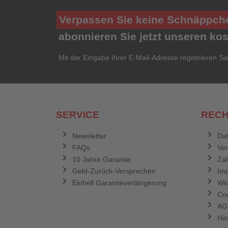
Verpassen Sie keine Schnäppch
abonnieren Sie jetzt unseren ko
Mit der Eingabe Ihrer E-Mail-Adresse registrieren Si
SERVICE
RECH
Newsletter
Dat
FAQs
Ve
10 Jahre Garantie
Zah
Geld-Zurück-Versprechen
Im
Einhell Garantieverlängerung
Wid
Coo
AG
Hin