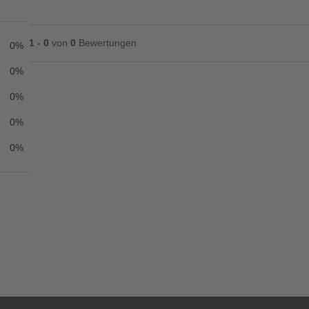
1 - 0
von
0
Bewertungen
0%
0%
0%
Ihre Bewertung**
0%
★
★
★
★
★
0%
Titel**
E-Mail-Adresse
Ihr P
Ihre Erfahrungen**
Ich habe mein Passwort vergessen.
Anmelden
Abbrechen