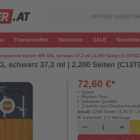
me
Themenwelten
Neuheiten
SALE
Newslette
erpatrone Epson 405 XXL schwarz 37,2 ml | 2.200 Seiten (C13T02
 schwarz 37,2 ml | 2.200 Seiten (C13T
72,60 €*
Epson
Marken-Tinte
bekannte Qualität
Zubehör vom Druckerherstell
Inhalt:
2200 Seiten (3,30 €* / 1
Lieferzeit: 1-2 Werktage
Produkt Waren
remove
add