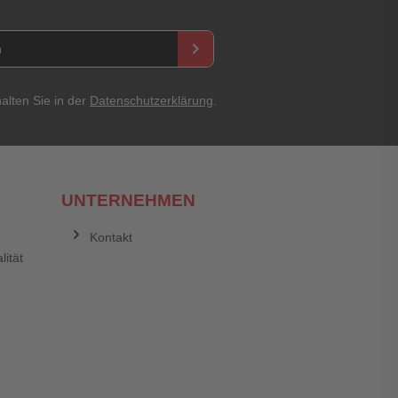
keyboard_arrow_right
Abbrechen
Bewertung abschicken
alten Sie in der
Datenschutzerklärung
.
UNTERNEHMEN
Kontakt
lität