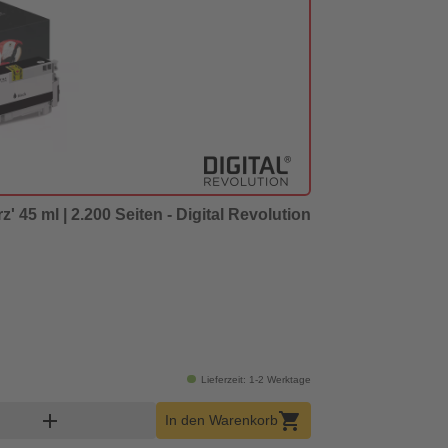
 45 ml | 2.200 Seiten - Digital Revolution
Lieferzeit: 1-2 Werktage
enkorb Menge
add
shopping_cart
In den Warenkorb