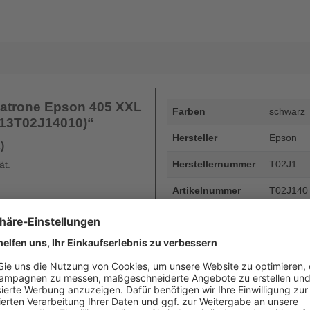
patrone Epson 405 XXL
Farben
schwarz
(C13T02J14010)“
Hersteller
Epson
)
Herstellernummer
T02J1
ät.
Artikelnummer
T02J140
EAN
8715946
Seitenergiebigkeit
bis zu 2
Beschreibung
Druckerp
2.200 Se