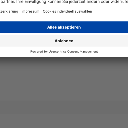
Art
OEM
Angaben zum Hersteller
Epson Europe B.V., Hoogoorddre
chemicals@epson-europe.com