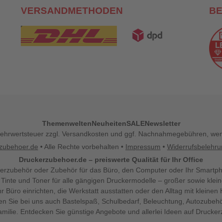
VERSANDMETHODEN
B
Themenwelten
Neuheiten
SALE
Newsletter
l. Mehrwertsteuer zzgl. Versandkosten und ggf. Nachnahmegebühren, w
zubehoer.de
• Alle Rechte vorbehalten •
Impressum
•
Widerrufsbelehr
Druckerzubehoer.de – preiswerte Qualität für Ihr Office
erzubehör oder Zubehör für das Büro, den Computer oder Ihr Smartp
 Tinte und Toner für alle gängigen Druckermodelle – großer sowie klein
Ihr Büro einrichten, die Werkstatt ausstatten oder den Alltag mit klein
den Sie bei uns auch Bastelspaß, Schulbedarf, Beleuchtung, Autozubehö
milie. Entdecken Sie günstige Angebote und allerlei Ideen auf Drucke