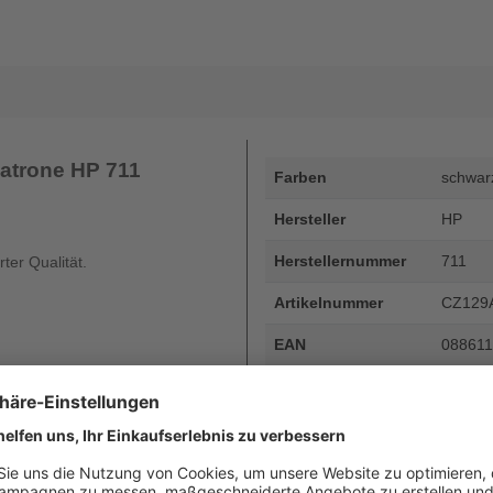
atrone HP 711
Farben
schwar
Hersteller
HP
Herstellernummer
711
ter Qualität.
Artikelnummer
CZ129
EAN
08861
Seitenergiebigkeit
Inhalt i
Beschreibung
Drucke
Art
OEM