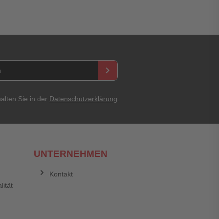
keyboard_arrow_right
Abbrechen
Bewertung abschicken
alten Sie in der
Datenschutzerklärung
.
UNTERNEHMEN
Kontakt
lität