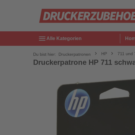
menu
Alle Kategorien
Ho
HP
711 und
Du bist hier:
Druckerpatronen
Druckerpatrone HP 711 schwa