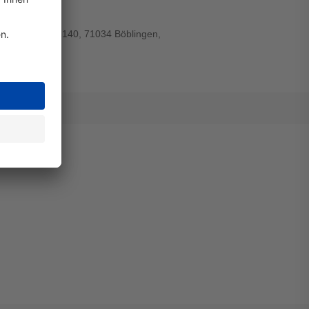
rger Strasse 140, 71034 Böblingen,
lity@hp.com