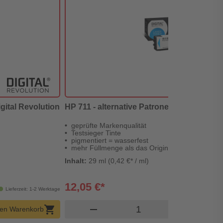
gital Revolution
HP 711 - alternative Patrone 'cyan' 29 ml -
geprüfte Markenqualität
Testsieger Tinte
pigmentiert = wasserfest
mehr Füllmenge als das Original!
Inhalt:
29 ml (0,42 €* / ml)
12,05 €*
Lieferzeit: 1-2 Werktage
Produkt Warenkorb M
shopping_cart
remove
add
den Warenkorb
I