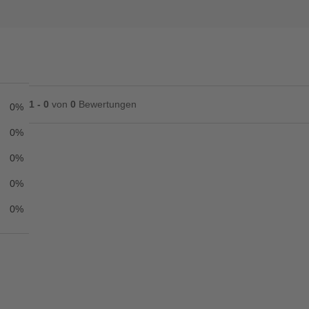
1 - 0
von
0
Bewertungen
0%
0%
0%
Ihre Bewertung**
0%
★
★
★
★
★
0%
Titel**
E-Mail-Adresse
Ihr P
Ihre Erfahrungen**
Ich habe mein Passwort vergessen.