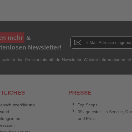
Anmelden
Abbrechen
en mehr
&
Newsletter E-Mail Adresse
stenlosen Newsletter!
e sich für den Druckerzubehör.de-Newsletter. Weitere Informationen erh
TLICHES
PRESSE
enschutzerklärung
Top Shops
rsand
39x getestet - in Service, Qua
lungsinfos
und Preis
pressum