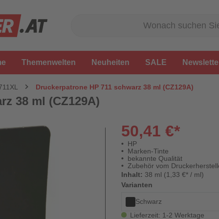
me
Themenwelten
Neuheiten
SALE
Newslette
 711XL
Druckerpatrone HP 711 schwarz 38 ml (CZ129A)
rz 38 ml (CZ129A)
50,41 €*
HP
Marken-Tinte
bekannte Qualität
Zubehör vom Druckerherstell
Inhalt:
38 ml (1,33 €* / ml)
Varianten
Schwarz
Lieferzeit: 1-2 Werktage