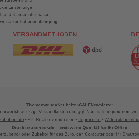
errufsbelehrung
kie Einstellungen
B und Kundeninformation
weise zur Batterieentsorgung
VERSANDMETHODEN
B
Themenwelten
Neuheiten
SALE
Newsletter
l. Mehrwertsteuer zzgl. Versandkosten und ggf. Nachnahmegebühren, w
zubehoer.de
• Alle Rechte vorbehalten •
Impressum
•
Widerrufsbelehr
Druckerzubehoer.de – preiswerte Qualität für Ihr Office
erzubehör oder Zubehör für das Büro, den Computer oder Ihr Smartp