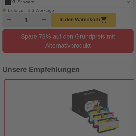
XL Schwarz
Lieferzeit: 1-3 Werktage
Produkt Warenkorb Menge
remove
add
shopping_cart
In den Warenkorb
Spare 78% auf den Grundpreis mit
Alternativprodukt
Unsere Empfehlungen