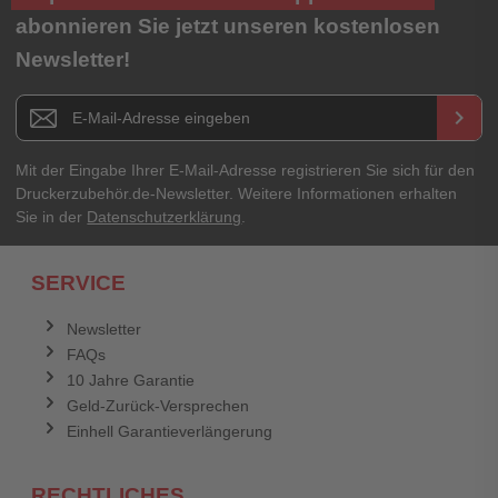
★
★
★
★
★
abonnieren Sie jetzt unseren kostenlosen
Newsletter!
Titel**
E-Mail-Adresse
Newsletter E-Mail Adresse
keyboard_arrow_right
Ihre Erfahrungen**
Ihr Passwort
Mit der Eingabe Ihrer E-Mail-Adresse registrieren Sie sich für den
Druckerzubehör.de-Newsletter. Weitere Informationen erhalten
Sie in der
Datenschutzerklärung
.
Ich habe mein Passwort vergessen.
SERVICE
Anmelden
Abbrechen
Newsletter
FAQs
Abbrechen
Bewertung abschicken
10 Jahre Garantie
Geld-Zurück-Versprechen
Einhell Garantieverlängerung
RECHTLICHES