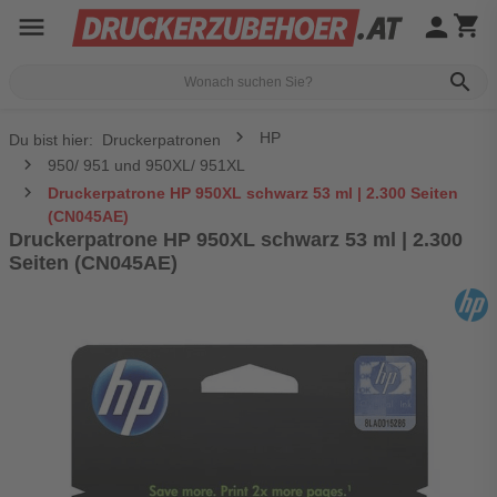
menu
person
shopping_cart
search
HP
Du bist hier:
Druckerpatronen
950/ 951 und 950XL/ 951XL
Druckerpatrone HP 950XL schwarz 53 ml | 2.300 Seiten
(CN045AE)
Druckerpatrone HP 950XL schwarz 53 ml | 2.300
Seiten (CN045AE)