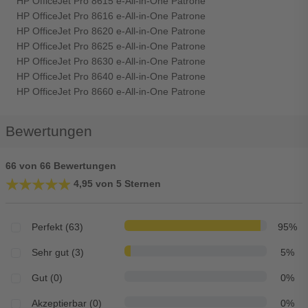
HP OfficeJet Pro 8615 e-All-in-One Patrone
HP OfficeJet Pro 8616 e-All-in-One Patrone
HP OfficeJet Pro 8620 e-All-in-One Patrone
HP OfficeJet Pro 8625 e-All-in-One Patrone
HP OfficeJet Pro 8630 e-All-in-One Patrone
HP OfficeJet Pro 8640 e-All-in-One Patrone
HP OfficeJet Pro 8660 e-All-in-One Patrone
Bewertungen
66 von 66 Bewertungen
★★★★★
★★★★★
4,95 von 5 Sternen
Perfekt (63)
95%
Sehr gut (3)
5%
Gut (0)
0%
Akzeptierbar (0)
0%