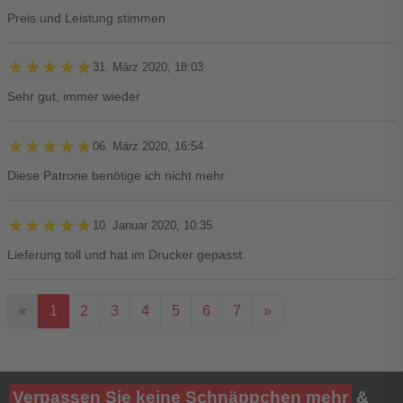
Preis und Leistung stimmen
★★★★★
★★★★★
31. März 2020, 18:03
Sehr gut, immer wieder
★★★★★
★★★★★
06. März 2020, 16:54
Diese Patrone benötige ich nicht mehr
★★★★★
★★★★★
10. Januar 2020, 10:35
Lieferung toll und hat im Drucker gepasst.
«
1
2
3
4
5
6
7
»
Ihre Bewertung**
Verpassen Sie keine Schnäppchen mehr
&