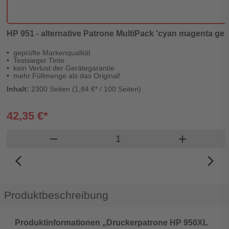
HP 951 - alternative Patrone MultiPack 'cyan magenta gelb'
geprüfte Markenqualität
Testsieger Tinte
kein Verlust der Gerätegarantie
mehr Füllmenge als das Original!
Inhalt:
2300 Seiten (1,84 €* / 100 Seiten)
42,35 €*
Produkt Warenkorb Menge
remove
add
arrow_back_ios_new
arrow_forward_ios
Produktbeschreibung
Produktinformationen „Druckerpatrone HP 950XL