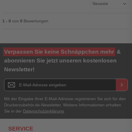
1 - 0
von
0
Bewertungen
Ihre Bewertung**
Verpassen Sie keine Schnäppchen mehr
&
★
★
★
★
★
abonnieren Sie jetzt unseren kostenlosen
Newsletter!
Titel**
E-Mail-Adresse
Newsletter E-Mail Adresse
keyboard_arrow_right
Ihre Erfahrungen**
Ihr Passwort
Mit der Eingabe Ihrer E-Mail-Adresse registrieren Sie sich für den
Druckerzubehör.de-Newsletter. Weitere Informationen erhalten
Sie in der
Datenschutzerklärung
.
Ich habe mein Passwort vergessen.
SERVICE