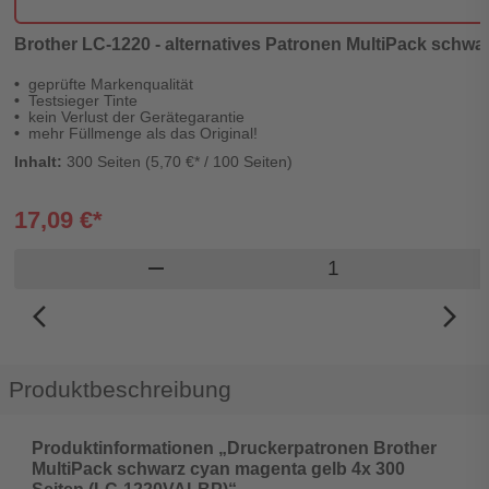
Brother LC-1220 - alternatives Patronen MultiPack schwar
geprüfte Markenqualität
Testsieger Tinte
kein Verlust der Gerätegarantie
mehr Füllmenge als das Original!
Inhalt:
300 Seiten (5,70 €* / 100 Seiten)
17,09 €*
Produkt Warenkor
remove
arrow_back_ios_new
arrow_forward_ios
Produktbeschreibung
Produktinformationen „Druckerpatronen Brother
MultiPack schwarz cyan magenta gelb 4x 300