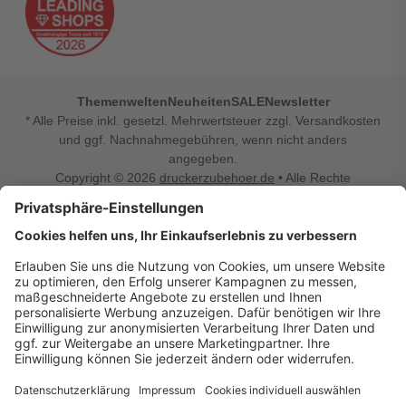
Themenwelten
Neuheiten
SALE
Newsletter
* Alle Preise inkl. gesetzl. Mehrwertsteuer zzgl. Versandkosten
und ggf. Nachnahmegebühren, wenn nicht anders
angegeben.
Copyright © 2026
druckerzubehoer.de
• Alle Rechte
vorbehalten •
Impressum
•
Widerrufsbelehrung
Vertrag widerrufen
Druckerzubehoer.de – preiswerte Qualität für Ihr Office
Sie sind auf der Suche nach dem passenden Druckerzubehör
oder Zubehör für das Büro, den Computer oder Ihr
Smartphone? Dann sind Sie bei Druckerzubehoer.de genau
richtig! Unser breites Sortiment bietet unter anderem Tinte
und Toner für alle gängigen Druckermodelle – großer sowie
kleiner Hersteller. Zugleich sind wir Ihr Online Fachhandel für
allerlei Elektro- und Bürozubehör. Sie möchten Ihr Büro
einrichten, die Werkstatt ausstatten oder den Alltag mit