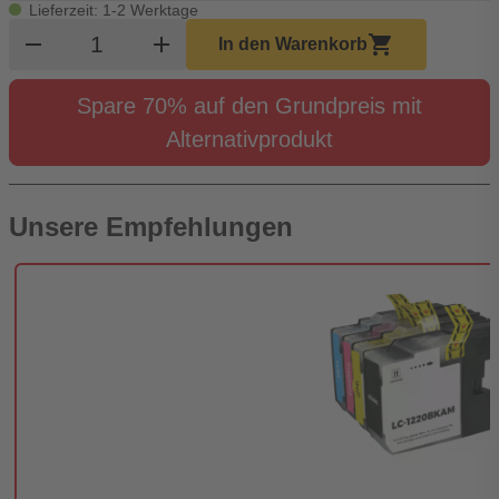
Lieferzeit: 1-2 Werktage
Produkt Warenkorb Menge
remove
add
shopping_cart
In den Warenkorb
Spare 70% auf den Grundpreis mit
Alternativprodukt
Unsere Empfehlungen