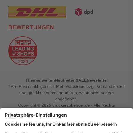
BEWERTUNGEN
Themenwelten
Neuheiten
SALE
Newsletter
* Alle Preise inkl. gesetzl. Mehrwertsteuer zzgl. Versandkosten
und ggf. Nachnahmegebühren, wenn nicht anders
angegeben.
Copyright © 2026
druckerzubehoer.de
• Alle Rechte
vorbehalten •
Impressum
•
Widerrufsbelehrung
Vertrag widerrufen
Druckerzubehoer.de – preiswerte Qualität für Ihr Office
Sie sind auf der Suche nach dem passenden Druckerzubehör