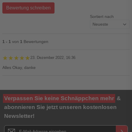
Bewertung schreiben
Sortiert nach
1 - 1
von
1
Bewertungen
★★★★★
★★★★★
23. Dezember 2022, 16:36
Alles Okay, danke
Ihre Bewertung**
Verpassen Sie keine Schnäppchen mehr
&
★
★
★
★
★
abonnieren Sie jetzt unseren kostenlosen
Newsletter!
Titel**
E-Mail-Adresse
Newsletter E-Mail Adresse
keyboard_arrow_right