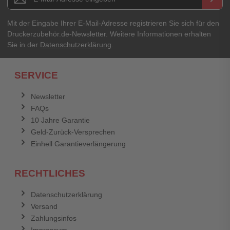
Ihre Erfahrungen**
Ihr Passwort
Mit der Eingabe Ihrer E-Mail-Adresse registrieren Sie sich für den
Druckerzubehör.de-Newsletter. Weitere Informationen erhalten
Sie in der
Datenschutzerklärung
.
Ich habe mein Passwort vergessen.
SERVICE
Anmelden
Abbrechen
Newsletter
FAQs
Abbrechen
Bewertung abschicken
10 Jahre Garantie
Geld-Zurück-Versprechen
Einhell Garantieverlängerung
RECHTLICHES
Datenschutzerklärung
Versand
Zahlungsinfos
Impressum