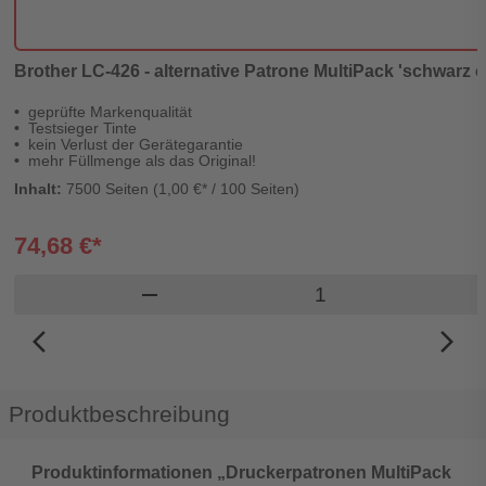
Brother LC-426 - alternative Patrone MultiPack 'schwarz c
geprüfte Markenqualität
Testsieger Tinte
kein Verlust der Gerätegarantie
mehr Füllmenge als das Original!
Inhalt:
7500 Seiten (1,00 €* / 100 Seiten)
74,68 €*
Produkt Warenkorb
remove
arrow_back_ios_new
arrow_forward_ios
Produktbeschreibung
Produktinformationen „Druckerpatronen MultiPack