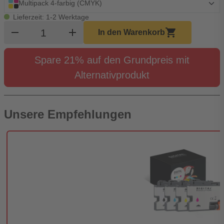
Multipack 4-farbig (CMYK)
Lieferzeit: 1-2 Werktage
Produkt Warenkorb Menge
remove
add
shopping_cart
In den Warenkorb
Spare 21% auf den Grundpreis mit
Alternativprodukt
Unsere Empfehlungen