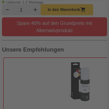
Lieferzeit: 1-2 Werktage
Produkt Warenkorb Menge
remove
add
shopping_cart
In den Warenkorb
Spare 40% auf den Grundpreis mit
Alternativprodukt
Unsere Empfehlungen