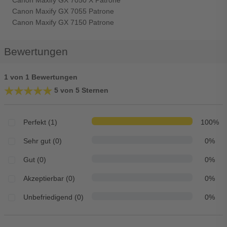
Canon Maxify GX 7050 X Patrone
Canon Maxify GX 7055 Patrone
Canon Maxify GX 7150 Patrone
Bewertungen
1 von 1 Bewertungen
★★★★★
★★★★★
5 von 5 Sternen
Perfekt (1)
100%
Sehr gut (0)
0%
Gut (0)
0%
Akzeptierbar (0)
0%
Unbefriedigend (0)
0%