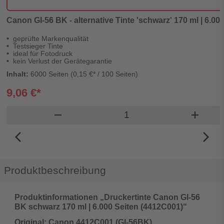
Canon GI-56 BK - alternative Tinte 'schwarz' 170 ml | 6.000
geprüfte Markenqualität
Testsieger Tinte
ideal für Fotodruck
kein Verlust der Gerätegarantie
Inhalt:
6000 Seiten (0,15 €* / 100 Seiten)
9,06 €*
Produkt Warenkorb Men
remove
add
arrow_back_ios_new
arrow_forward_ios
Produktbeschreibung
Produktinformationen „Druckertinte Canon GI-56
BK schwarz 170 ml | 6.000 Seiten (4412C001)“
Original: Canon 4412C001 (GI-56BK)