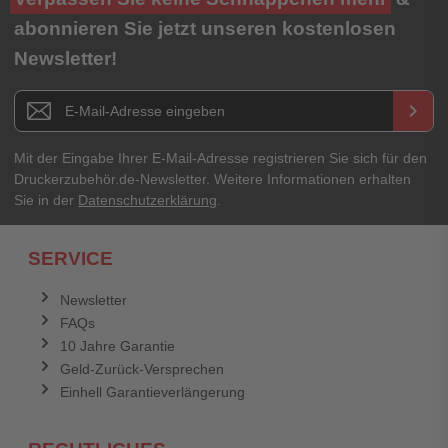
★
★
★
★
★
abonnieren Sie jetzt unseren kostenlosen
Newsletter!
Titel**
E-Mail-Adresse
Newsletter E-Mail Adresse
keyboard_arrow_right
Ihre Erfahrungen**
Ihr Passwort
Mit der Eingabe Ihrer E-Mail-Adresse registrieren Sie sich für den
Druckerzubehör.de-Newsletter. Weitere Informationen erhalten
Sie in der
Datenschutzerklärung
.
Ich habe mein Passwort vergessen.
SERVICE
Anmelden
Abbrechen
Newsletter
FAQs
Abbrechen
Bewertung abschicken
10 Jahre Garantie
Geld-Zurück-Versprechen
Einhell Garantieverlängerung