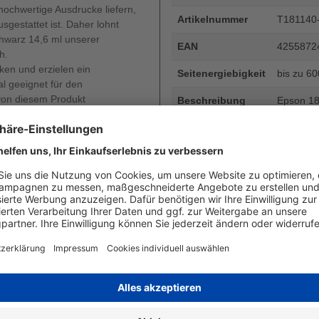
ochwertige Ausdrucke liefern,
Artikelnummer
T181140
estattet ist. Daher lohnt
chwarz 14,6 ml unserer
EAN
4255872
h.
ken und erzielen ein
Seitenergiebigkeit
bis zu 6
al geeignet für den
 von diesem Produkt
Beschreibung
Epson 18 
600 Seite
Art
kompatib
durch die
 Ihnen, dass Sie bei
 der DHG und der dortigen
Angaben zum Hersteller
rantie Ihres Druckers und die
Wiegand & Partner GmbH, Werne
oder diese auch nur gemindert
Deutschland, E-Mail: service@