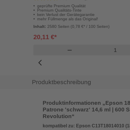
geprüfte Premium Qualität
Premium Qualitäts-Tinte
kein Verlust der Gerätegarantie
mehr Füllmenge als das Original!
Inhalt:
2580 Seiten (0,78 €* / 100 Seiten)
20,11 €*
Produkt
remove
arrow_back_ios_new
Produktbeschreibung
Produktinformationen „Epson 18 
Patrone 'schwarz' 14,6 ml | 600 Se
Revolution“
kompatibel zu: Epson C13T18014010 (1