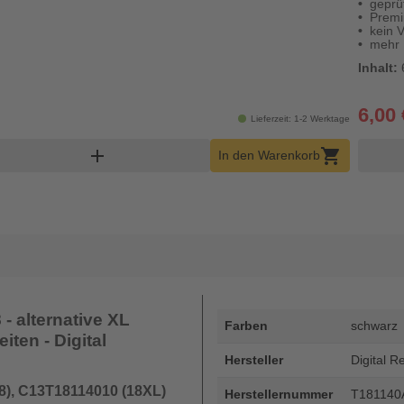
geprü
Premi
kein 
mehr 
Inhalt:
6,00 
Lieferzeit: 1-2 Werktage
 Warenkorb Menge
add
shopping_cart
In den Warenkorb
- alternative XL
Farben
schwarz
iten - Digital
Hersteller
Digital R
8), C13T18114010 (18XL)
Herstellernummer
T18114