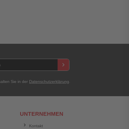
keyboard_arrow_right
Abbrechen
Bewertung abschicken
alten Sie in der
Datenschutzerklärung
.
UNTERNEHMEN
Kontakt