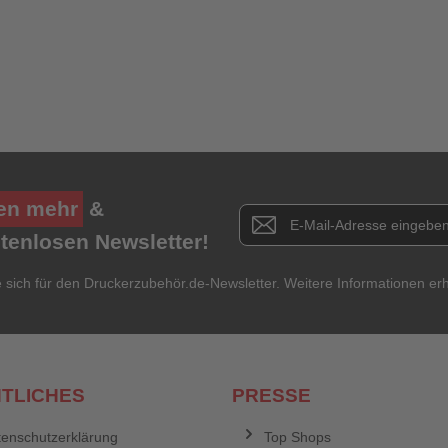
Ihre Erfahrungen**
Ich habe mein Passwort vergessen.
Anmelden
Abbrechen
en mehr
&
Newsletter E-Mail Adresse
stenlosen Newsletter!
e sich für den Druckerzubehör.de-Newsletter. Weitere Informationen erh
TLICHES
PRESSE
enschutzerklärung
Top Shops