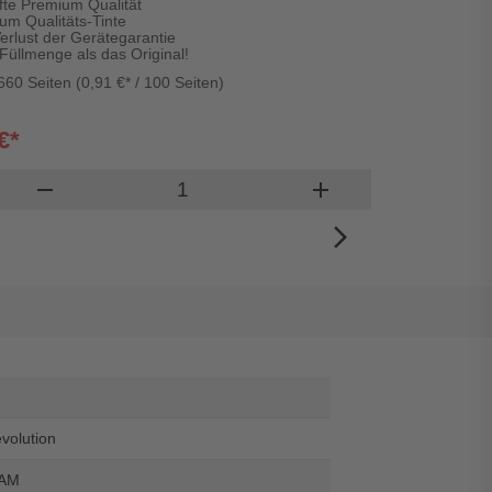
fte Premium Qualität
um Qualitäts-Tinte
Verlust der Gerätegarantie
Füllmenge als das Original!
660 Seiten (0,91 €* / 100 Seiten)
€*
Lief
Produkt Warenkorb Menge
remove
add
In den 
arrow_forward_ios
evolution
0AM