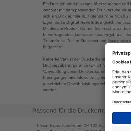
Ein Drucker kann nur dann überzeugende und h
wenn er mit dem passenden Druckerzubehör ausg
sich ein Blick auf die XL Tintenpatrone NO18 s
Eigenmarke
Digital Revolution
gleich mehrfac
Mit diesem Produkt können Sie in schwarz druc
hervorragendes, kontrastreiches Ergebnis - ide
Tintendruck. Testen Sie selbst und lassen sich
begeistern.
Keinerlei Verlust der Druckerherstellergarantie 
Druckerzubehörgarantie (DHG). Wir garantieren
Verwendung unser Druckerpatronen im Rahmen
Bedingungen niemals vorzeitig die Herstellerga
gesetzlichen Gewährleistungsrechte verlieren 
werden.
Passend für die Druckermodelle
Epson Expression Home XP-102 Patrone