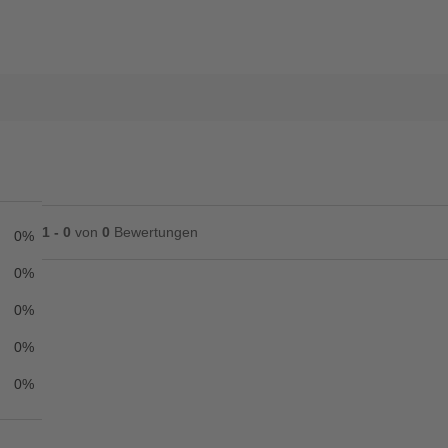
1 - 0
von
0
Bewertungen
0%
0%
0%
Ihre Bewertung**
0%
★
★
★
★
★
0%
Titel**
E-Mail-Adresse
Ihr P