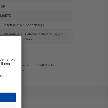
-DR
486575
00 Seiten (Bei 5% Abdeckung)
- alternative XL Patrone 'schwarz' 14,6 ml |
n - Digital Revolution
el
r-von-Siemens-Str. 6, 82140 Olching,
wiegand-gmbh.de