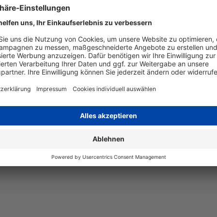
ochwertige Ausdrucke liefern,
Artikelnummer
T335140
estattet ist. Daher lohnt
chwarz 20 ml unserer
EAN
4255872
h.
ken und erzielen ein
Seitenergiebigkeit
Inhalt in 
al geeignet für den
 von diesem Produkt
Beschreibung
Epson 33 
Seiten - 
Art
kompatib
durch die
 Ihnen, dass Sie bei
 der DHG und der dortigen
Angaben zum Hersteller
rantie Ihres Druckers und die
Wiegand & Partner GmbH, Werne
oder diese auch nur gemindert
Deutschland, E-Mail: service@