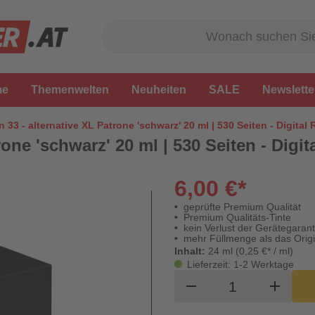
me
Themenwelten
Neuheiten
SALE
Newslette
 33 - alternative XL Patrone 'schwarz' 20 ml | 530 Seiten - Digital
one 'schwarz' 20 ml | 530 Seiten - Digit
6,00 €*
geprüfte Premium Qualität
Premium Qualitäts-Tinte
kein Verlust der Gerätegarant
mehr Füllmenge als das Origi
Inhalt:
24 ml (0,25 €* / ml)
Lieferzeit: 1-2 Werktage
Produkt Waren
remove
add