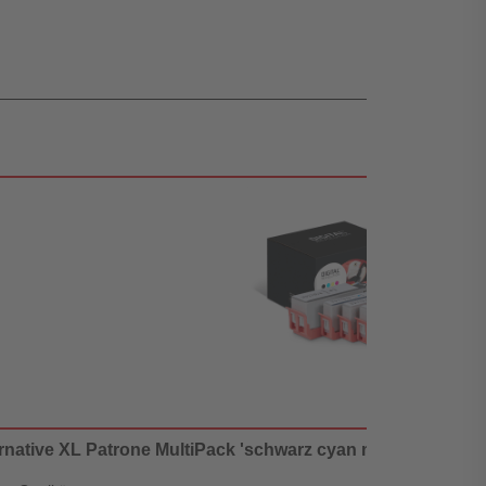
rnative XL Patrone MultiPack 'schwarz cyan magenta gelb' 57