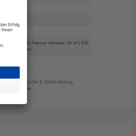
-DR
486827
ml: 24,4
- alternative XL Patrone 'schwarz' 20 ml | 530
Digital Revolution
el
r-von-Siemens-Str. 6, 82140 Olching,
wiegand-gmbh.de