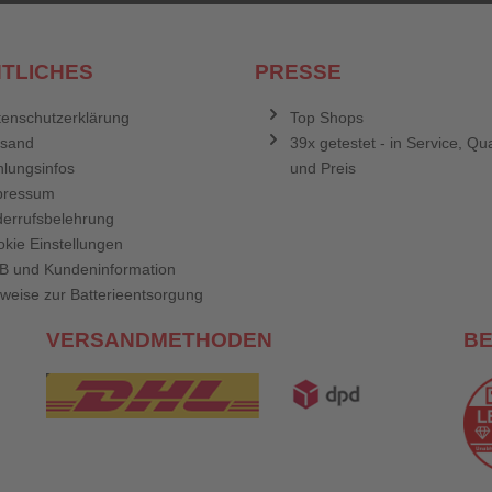
TLICHES
PRESSE
enschutzerklärung
Top Shops
rsand
39x getestet - in Service, Qua
lungsinfos
und Preis
pressum
errufsbelehrung
kie Einstellungen
B und Kundeninformation
weise zur Batterieentsorgung
VERSANDMETHODEN
B