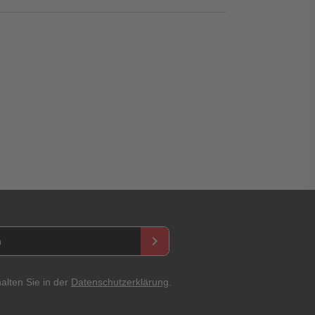
asswort
keyboard_arrow_right
alten Sie in der
Datenschutzerklärung
.
Abbrechen
Bewertung abschicken