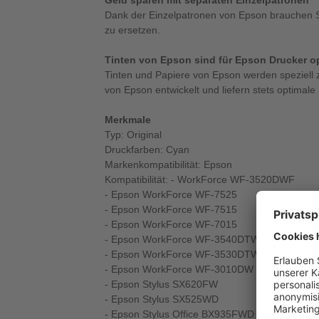
Geld sparen mit separaten Einzelpatronen
Dank der Einzelpatronen von Epson brauchen S
zu ersetzen.
Tinten von Epson sind für Epson Drucker op
Tinten und Papiere von Epson werden speziell
von Epson entwickelt und liefern stets optimale
Merkmale
Typ: Original
Druckfarben: Cyan
Markenkompatibilität: Epson
Kompatibilität: - WorkForce WF-3520DWF
- Epson WorkForce WF-7525
- Epson WorkForce WF-7515
- Epson WorkForce WF-7015
- Epson WorkForce WF-3540DTWF
- Epson WorkForce WF-3530DTWF
- Epson WorkForce WF-3010DW
- Epson Stylus SX620FW
- Epson Stylus SX525WD
- Epson Stylus Office BX935FWD