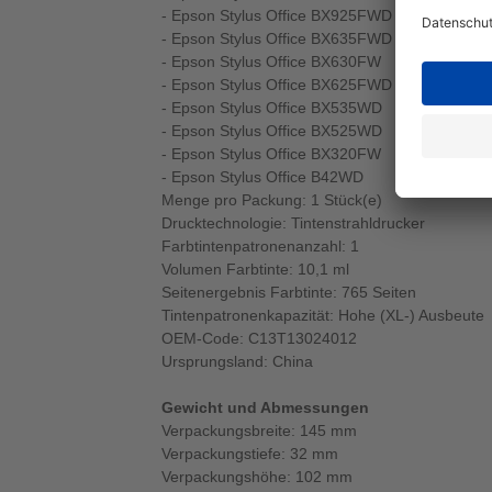
- Epson Stylus Office BX925FWD
- Epson Stylus Office BX635FWD
- Epson Stylus Office BX630FW
- Epson Stylus Office BX625FWD
- Epson Stylus Office BX535WD
- Epson Stylus Office BX525WD
- Epson Stylus Office BX320FW
- Epson Stylus Office B42WD
Menge pro Packung: 1 Stück(e)
Drucktechnologie: Tintenstrahldrucker
Farbtintenpatronenanzahl: 1
Volumen Farbtinte: 10,1 ml
Seitenergebnis Farbtinte: 765 Seiten
Tintenpatronenkapazität: Hohe (XL-) Ausbeute
OEM-Code: C13T13024012
Ursprungsland: China
Gewicht und Abmessungen
Verpackungsbreite: 145 mm
Verpackungstiefe: 32 mm
Verpackungshöhe: 102 mm