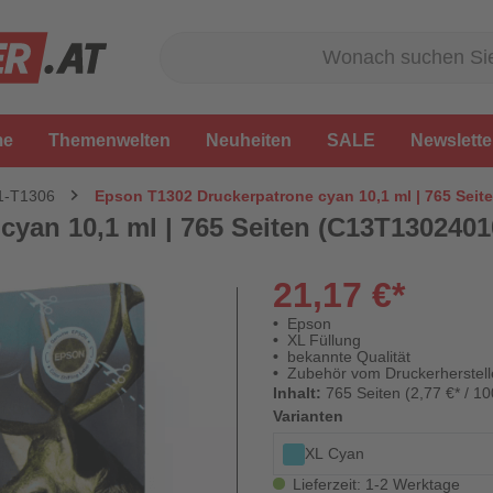
me
Themenwelten
Neuheiten
SALE
Newslette
1-T1306
Epson T1302 Druckerpatrone cyan 10,1 ml | 765 Seit
yan 10,1 ml | 765 Seiten (C13T1302401
21,17 €*
Epson
XL Füllung
bekannte Qualität
Zubehör vom Druckerherstell
Inhalt:
765 Seiten (2,77 €* / 10
Varianten
XL Cyan
Lieferzeit: 1-2 Werktage