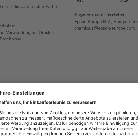
Art
OEM
ie nur die verbrauchte Farbe
Angaben zum Hersteller
Epson Europe B.V., Hoogoorddre
timiert
chemicals@epson-europe.com
 zur Verwendung mit Druckern
 Ergebnisse.