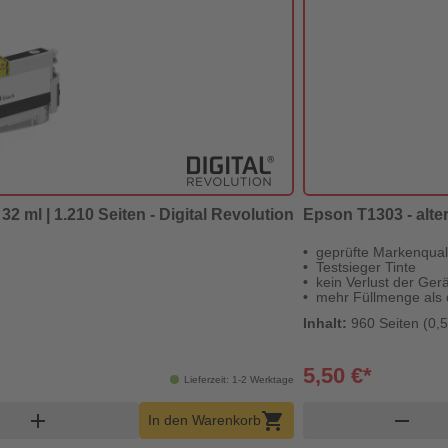
2 ml | 1.210 Seiten - Digital Revolution
Epson T1303 - alter
geprüfte Markenquali
Testsieger Tinte
kein Verlust der Ger
mehr Füllmenge als d
Inhalt:
960 Seiten (0,5
5,50 €*
Lieferzeit: 1-2 Werktage
nkorb Menge
add
shopping_cart
remove
In den Warenkorb