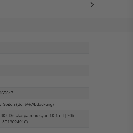
arrow_forward_ios
465647
65 Seiten (Bei 5% Abdeckung)
302 Druckerpatrone cyan 10,1 ml | 765
C13T13024010)