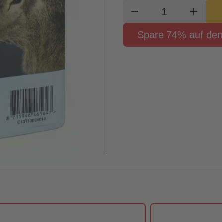
Produkt Waren
remove
add
Spare 74% auf den 