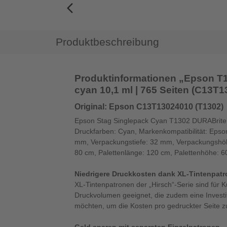
arrow_back_ios_new
Produktbeschreibung
Produktinformationen „Epson T
cyan 10,1 ml | 765 Seiten (C13T
Original: Epson C13T13024010 (T1302)
Epson Stag Singlepack Cyan T1302 DURABrite Ul
Druckfarben: Cyan, Markenkompatibilität: Epso
mm, Verpackungstiefe: 32 mm, Verpackungshöh
80 cm, Palettenlänge: 120 cm, Palettenhöhe: 
Niedrigere Druckkosten dank XL-Tintenpat
XL-Tintenpatronen der „Hirsch“-Serie sind für 
Druckvolumen geeignet, die zudem eine Investit
möchten, um die Kosten pro gedruckter Seite zu