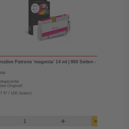
native Patrone 'magenta' 14 ml | 960 Seiten - Digital Revolu
tät
ätegarantie
as Original!
7 €* / 100 Seiten)
Lieferzeit: 1-2 We
Produkt Warenkorb Menge
add
shop
In den Warenkorb