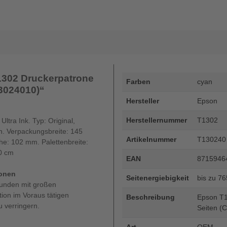
1302 Druckerpatrone
Farben
cyan
13024010)“
Hersteller
Epson
Herstellernummer
T1302
tra Ink. Typ: Original,
n. Verpackungsbreite: 145
Artikelnummer
T130240
e: 102 mm. Palettenbreite:
60 cm
EAN
8715946
ronen
Seitenergiebigkeit
bis zu 7
Kunden mit großen
ion im Voraus tätigen
Beschreibung
Epson T1
 verringern.
Seiten (