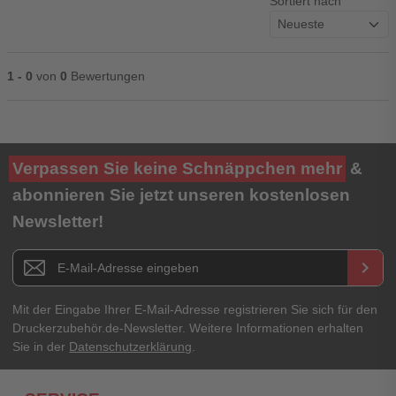
Sortiert nach
1 - 0
von
0
Bewertungen
Ihre Bewertung**
Verpassen Sie keine Schnäppchen mehr
&
★
★
★
★
★
abonnieren Sie jetzt unseren kostenlosen
Newsletter!
Titel**
E-Mail-Adresse
Newsletter E-Mail Adresse
keyboard_arrow_right
Ihre Erfahrungen**
Ihr Passwort
Mit der Eingabe Ihrer E-Mail-Adresse registrieren Sie sich für den
Druckerzubehör.de-Newsletter. Weitere Informationen erhalten
Sie in der
Datenschutzerklärung
.
Ich habe mein Passwort vergessen.