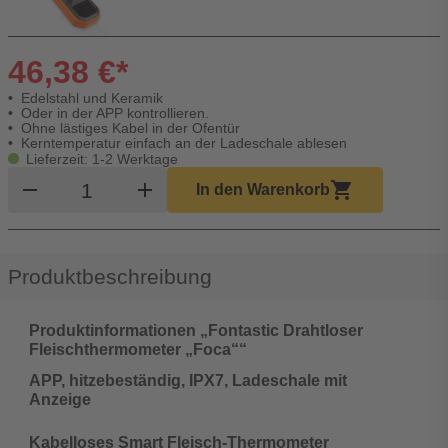
46,38 €*
Edelstahl und Keramik
Oder in der APP kontrollieren.
Ohne lästiges Kabel in der Ofentür
Kerntemperatur einfach an der Ladeschale ablesen
Lieferzeit: 1-2 Werktage
Produkt Warenkorb Menge
remove
add
shopping_cart
In den Warenkorb
Produktbeschreibung
Produktinformationen „Fontastic Drahtloser
Fleischthermometer „Foca““
APP, hitzebeständig, IPX7, Ladeschale mit
Anzeige
Kabelloses Smart Fleisch-Thermometer