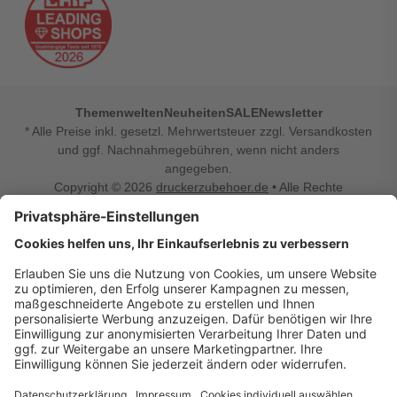
Themenwelten
Neuheiten
SALE
Newsletter
* Alle Preise inkl. gesetzl. Mehrwertsteuer zzgl. Versandkosten
und ggf. Nachnahmegebühren, wenn nicht anders
angegeben.
Copyright © 2026
druckerzubehoer.de
• Alle Rechte
vorbehalten •
Impressum
•
Widerrufsbelehrung
Vertrag widerrufen
Druckerzubehoer.de – preiswerte Qualität für Ihr Office
Sie sind auf der Suche nach dem passenden Druckerzubehör
oder Zubehör für das Büro, den Computer oder Ihr
Smartphone? Dann sind Sie bei Druckerzubehoer.de genau
richtig! Unser breites Sortiment bietet unter anderem Tinte
und Toner für alle gängigen Druckermodelle – großer sowie
kleiner Hersteller. Zugleich sind wir Ihr Online Fachhandel für
allerlei Elektro- und Bürozubehör. Sie möchten Ihr Büro