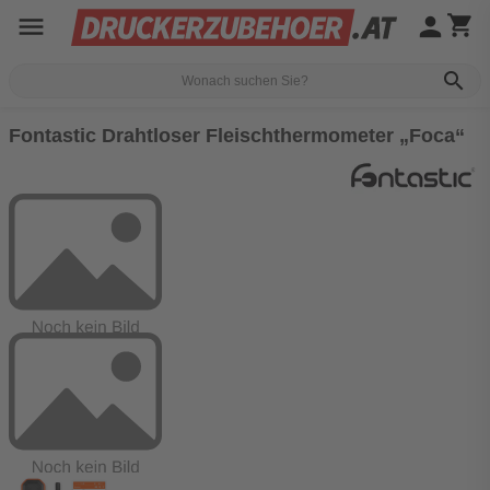
menu
person
shopping_cart
search
Fontastic Drahtloser Fleischthermometer „Foca“