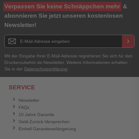
Ihre Bewertung**
Verpassen Sie keine Schnäppchen mehr
&
★
★
★
★
★
abonnieren Sie jetzt unseren kostenlosen
Newsletter!
Titel**
E-Mail-Adresse
Newsletter E-Mail Adresse
keyboard_arrow_right
Ihre Erfahrungen**
Ihr Passwort
Mit der Eingabe Ihrer E-Mail-Adresse registrieren Sie sich für den
Druckerzubehör.de-Newsletter. Weitere Informationen erhalten
Sie in der
Datenschutzerklärung
.
Ich habe mein Passwort vergessen.
SERVICE
Anmelden
Abbrechen
Newsletter
FAQs
Abbrechen
Bewertung abschicken
10 Jahre Garantie
Geld-Zurück-Versprechen
Einhell Garantieverlängerung