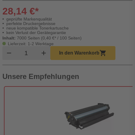
28,14 €*
geprüfte Markenqualität
perfekte Druckergebnisse
neue kompatible Tonerkartusche
kein Verlust der Gerätegarantie
Inhalt:
7000 Seiten (0,40 €* / 100 Seiten)
Lieferzeit: 1-2 Werktage
Produkt Warenkorb Menge
remove
add
shopping_cart
In den Warenkorb
Unsere Empfehlungen