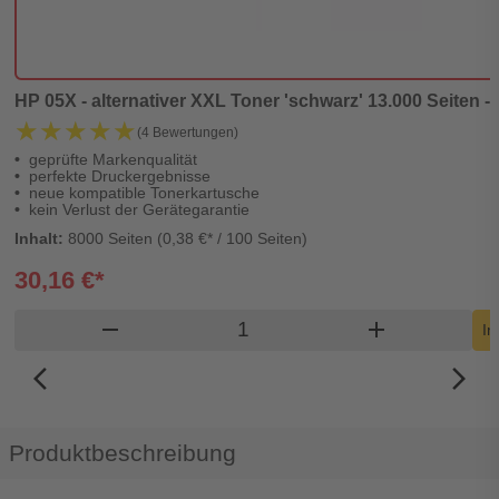
HP 05X - alternativer XXL Toner 'schwarz' 13.000 Seiten - 
★★★★★
★★★★★
(4 Bewertungen)
geprüfte Markenqualität
perfekte Druckergebnisse
neue kompatible Tonerkartusche
kein Verlust der Gerätegarantie
Inhalt:
8000 Seiten (0,38 €* / 100 Seiten)
30,16 €*
Produkt Warenkorb Menge
remove
add
In
arrow_back_ios_new
arrow_forward_ios
Produktbeschreibung