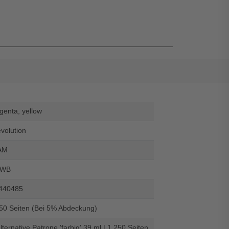
genta, yellow
evolution
AM
-WB
440485
250 Seiten (Bei 5% Abdeckung)
lternative Patrone 'farbig' 39 ml | 1.250 Seiten