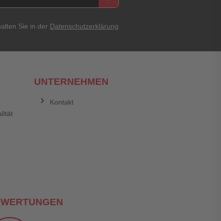
asswort
alten Sie in der
Datenschutzerklärung
.
UNTERNEHMEN
Kontakt
lität
Abbrechen
Bewertung abschicken
EWERTUNGEN