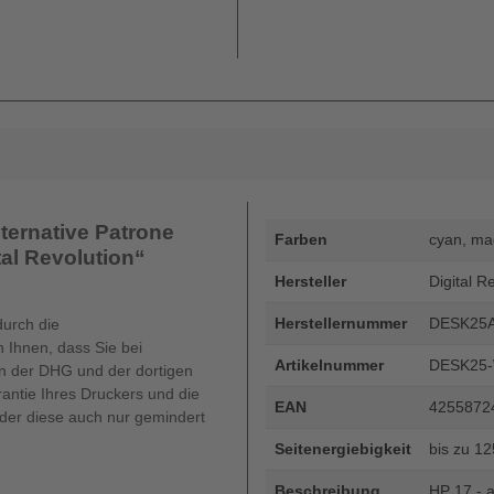
ternative Patrone
Farben
cyan, ma
ital Revolution“
Hersteller
Digital R
Herstellernummer
DESK25
durch die
 Ihnen, dass Sie bei
Artikelnummer
DESK25
 der DHG und der dortigen
rantie Ihres Druckers und die
EAN
4255872
oder diese auch nur gemindert
Seitenergiebigkeit
bis zu 1
Beschreibung
HP 17 - a