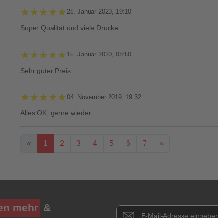
★★★★★
★★★★★
28. Januar 2020, 19:10
Super Qualität und viele Drucke
★★★★★
★★★★★
15. Januar 2020, 08:50
Sehr guter Preis.
★★★★★
★★★★★
04. November 2019, 19:32
Alles OK, gerne wieder
«
1
2
3
4
5
6
7
»
Ihre Bewertung**
★
★
★
★
★
en mehr
&
Newsletter E-Mail Adresse