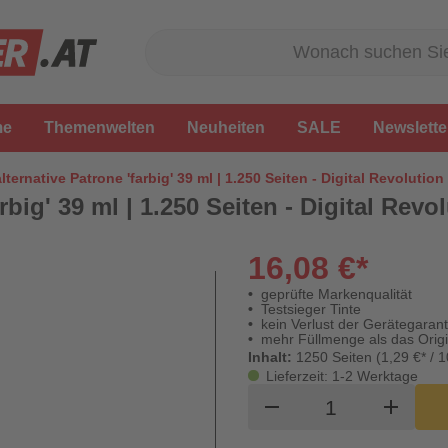
me
Themenwelten
Neuheiten
SALE
Newslette
alternative Patrone 'farbig' 39 ml | 1.250 Seiten - Digital Revolution
rbig' 39 ml | 1.250 Seiten - Digital Revo
16,08 €*
geprüfte Markenqualität
Testsieger Tinte
kein Verlust der Gerätegarant
mehr Füllmenge als das Origi
Inhalt:
1250 Seiten (1,29 €* / 1
Lieferzeit: 1-2 Werktage
Produkt Waren
remove
add