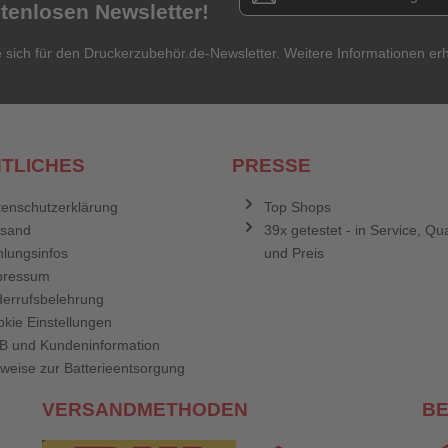
stenlosen Newsletter!
Titel**
E-Mail-Adresse
Ihr P
e sich für den Druckerzubehör.de-Newsletter. Weitere Informationen erh
Ihre Erfahrungen**
Ich habe mein Passwort vergessen.
Anmelden
Abbrechen
TLICHES
PRESSE
enschutzerklärung
Top Shops
rsand
39x getestet - in Service, Qua
lungsinfos
und Preis
pressum
errufsbelehrung
kie Einstellungen
B und Kundeninformation
weise zur Batterieentsorgung
VERSANDMETHODEN
B