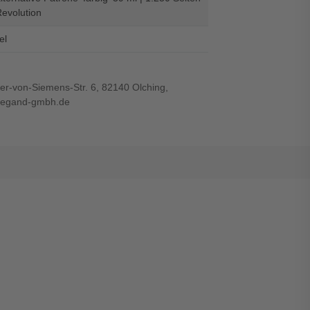
Revolution
el
r-von-Siemens-Str. 6, 82140 Olching,
wiegand-gmbh.de