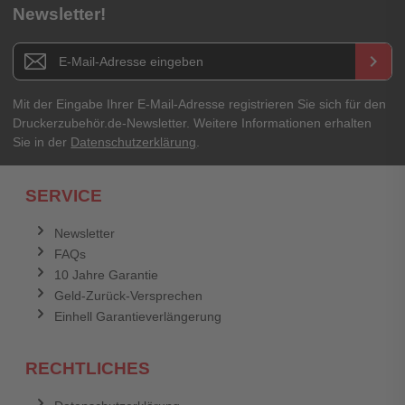
Newsletter!
Titel**
E-Mail-Adresse
Newsletter E-Mail Adresse
keyboard_arrow_right
Ihre Erfahrungen**
Ihr Passwort
Mit der Eingabe Ihrer E-Mail-Adresse registrieren Sie sich für den
Druckerzubehör.de-Newsletter. Weitere Informationen erhalten
Sie in der
Datenschutzerklärung
.
Ich habe mein Passwort vergessen.
SERVICE
Anmelden
Abbrechen
Newsletter
FAQs
Abbrechen
Bewertung abschicken
10 Jahre Garantie
Geld-Zurück-Versprechen
Einhell Garantieverlängerung
RECHTLICHES