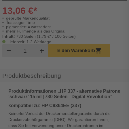
13,06 €*
geprüfte Markenqualität
Testsieger Tinte
pigmentiert = wasserfest
mehr Füllmenge als das Original!
Inhalt:
730 Seiten (1,79 €* / 100 Seiten)
Lieferzeit: 1-2 Werktage
Produkt Warenkorb Menge
remove
add
shopping_cart
In den Warenkorb
Produktbeschreibung
Produktinformationen „HP 337 - alternative Patrone
'schwarz' 15 ml | 730 Seiten - Digital Revolution“
kompatibel zu: HP C9364EE (337)
Keinerlei Verlust der Druckerherstellergarantie durch die
Druckerzubehörgarantie (DHG). Wir garantieren Ihnen,
dass Sie bei Verwendung unser Druckerpatronen im