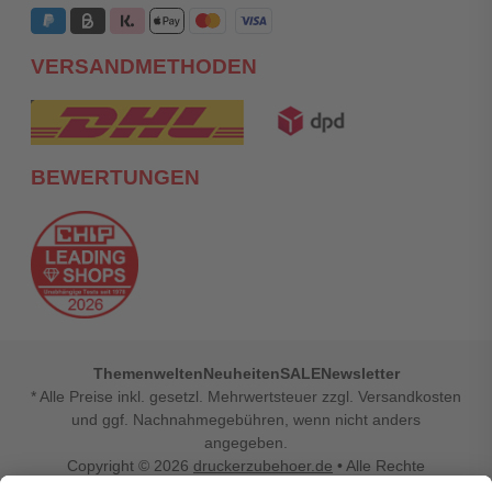
VERSANDMETHODEN
BEWERTUNGEN
Themenwelten
Neuheiten
SALE
Newsletter
* Alle Preise inkl. gesetzl. Mehrwertsteuer zzgl. Versandkosten
und ggf. Nachnahmegebühren, wenn nicht anders
angegeben.
Copyright © 2026
druckerzubehoer.de
• Alle Rechte
vorbehalten •
Impressum
•
Widerrufsbelehrung