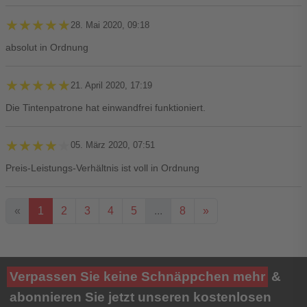
★★★★★
★★★★★
28. Mai 2020, 09:18
absolut in Ordnung
★★★★★
★★★★★
21. April 2020, 17:19
Die Tintenpatrone hat einwandfrei funktioniert.
★★★★★
★★★★★
05. März 2020, 07:51
Preis-Leistungs-Verhältnis ist voll in Ordnung
«
1
2
3
4
5
...
8
»
Ihre Bewertung**
Verpassen Sie keine Schnäppchen mehr
&
★
★
★
★
★
abonnieren Sie jetzt unseren kostenlosen