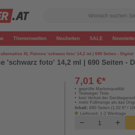
me
Themenwelten
Neuheiten
SALE
Newslette
 alternative XL Patrone 'schwarz foto' 14,2 ml | 690 Seiten - Digita
e 'schwarz foto' 14,2 ml | 690 Seiten - 
7,01 €*
geprüfte Markenqualität
Testsieger Tinte
kein Verlust der Gerätegarant
mehr Füllmenge als das Origi
Inhalt:
690 Seiten (1,02 €* / 10
Lieferzeit: 1-2 Werktage
Produkt Waren
remove
add