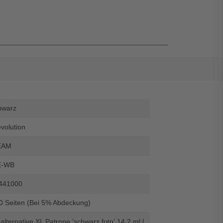
hwarz
evolution
EAM
E-WB
441000
90 Seiten (Bei 5% Abdeckung)
alternative XL Patrone 'schwarz foto' 14,2 ml |