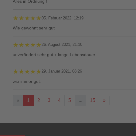
Alles in Ordnung !
★★★★★
★★★★★
05. Februar 2022, 12:19
Wie gewohnt sehr gut
★★★★★
★★★★★
26. August 2021, 21:10
unverändert sehr gut + lange Lebensdauer
★★★★★
★★★★★
29. Januar 2021, 08:26
wie immer gut.
«
1
2
3
4
5
...
15
»
Ihre Bewertung**