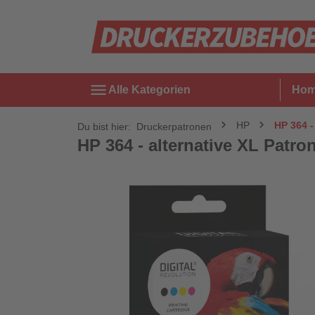
menu
Alle Kategorien
Ho
HP
HP 364 -
Du bist hier:
Druckerpatronen
HP 364 - alternative XL Patron