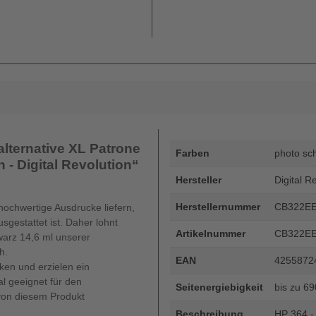
alternative XL Patrone
Farben
photo sc
n - Digital Revolution“
Hersteller
Digital R
Herstellernummer
CB322E
ochwertige Ausdrucke liefern,
estattet ist. Daher lohnt
Artikelnummer
CB322E
warz 14,6 ml unserer
h.
EAN
4255872
ken und erzielen ein
al geeignet für den
Seitenergiebigkeit
bis zu 6
 von diesem Produkt
Beschreibung
HP 364 - 