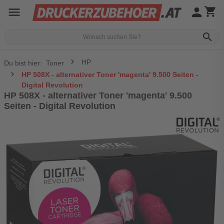
menu
person
shopping_cart
search
HP
Du bist hier:
Toner
HP 508X - alternativer Toner 'magenta' 9.500 Seiten -
Digital Revolution
HP 508X - alternativer Toner 'magenta' 9.500
Seiten - Digital Revolution