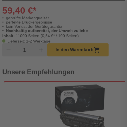
59,40 €*
geprüfte Markenqualität
perfekte Druckergebnisse
kein Verlust der Gerätegarantie
Nachhaltig aufbereitet, der Umwelt zuliebe
Inhalt:
11000 Seiten (0,54 €* / 100 Seiten)
Lieferzeit: 1-2 Werktage
Produkt Warenkorb Menge
remove
add
shopping_cart
In den Warenkorb
Unsere Empfehlungen