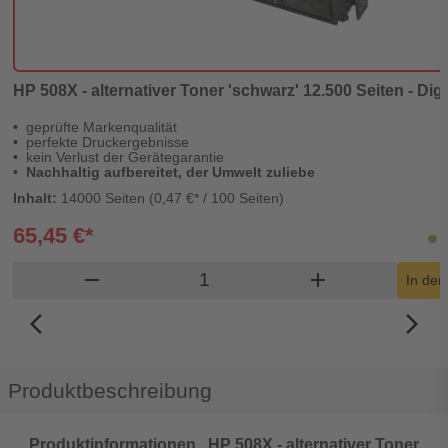
HP 508X - alternativer Toner 'schwarz' 12.500 Seiten - Dig
geprüfte Markenqualität
perfekte Druckergebnisse
kein Verlust der Gerätegarantie
Nachhaltig aufbereitet, der Umwelt zuliebe
Inhalt:
14000 Seiten (0,47 €* / 100 Seiten)
65,45 €*
L
Produkt Warenkorb Menge
remove
add
In de
arrow_back_ios_new
arrow_forward_ios
Produktbeschreibung
Produktinformationen „HP 508X - alternativer Toner