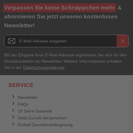
Ihre Bewertung**
Verpassen Sie keine Schnäppchen mehr
&
★
★
★
★
★
abonnieren Sie jetzt unseren kostenlosen
Newsletter!
Titel**
E-Mail-Adresse
Newsletter E-Mail Adresse
keyboard_arrow_right
Ihre Erfahrungen**
Ihr Passwort
Mit der Eingabe Ihrer E-Mail-Adresse registrieren Sie sich für den
Druckerzubehör.de-Newsletter. Weitere Informationen erhalten
Sie in der
Datenschutzerklärung
.
Ich habe mein Passwort vergessen.
SERVICE
Anmelden
Abbrechen
Newsletter
FAQs
Abbrechen
Bewertung abschicken
10 Jahre Garantie
Geld-Zurück-Versprechen
Einhell Garantieverlängerung