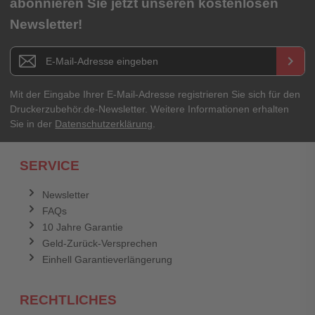
abonnieren Sie jetzt unseren kostenlosen
Newsletter!
Titel**
E-Mail-Adresse
Newsletter E-Mail Adresse
keyboard_arrow_right
Ihre Erfahrungen**
Ihr Passwort
Mit der Eingabe Ihrer E-Mail-Adresse registrieren Sie sich für den
Druckerzubehör.de-Newsletter. Weitere Informationen erhalten
Sie in der
Datenschutzerklärung
.
Ich habe mein Passwort vergessen.
SERVICE
Anmelden
Abbrechen
Newsletter
FAQs
Abbrechen
Bewertung abschicken
10 Jahre Garantie
Geld-Zurück-Versprechen
Einhell Garantieverlängerung
RECHTLICHES