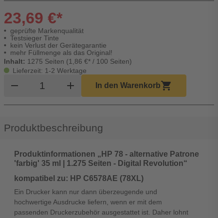
23,69 €*
geprüfte Markenqualität
Testsieger Tinte
kein Verlust der Gerätegarantie
mehr Füllmenge als das Original!
Inhalt:
1275 Seiten (1,86 €* / 100 Seiten)
Lieferzeit: 1-2 Werktage
Produkt Warenkorb Menge
remove
add
shopping_cart
In den Warenkorb
Produktbeschreibung
Produktinformationen „HP 78 - alternative Patrone
'farbig' 35 ml | 1.275 Seiten - Digital Revolution“
kompatibel zu: HP C6578AE (78XL)
Ein Drucker kann nur dann überzeugende und
hochwertige Ausdrucke liefern, wenn er mit dem
passenden Druckerzubehör ausgestattet ist. Daher lohnt