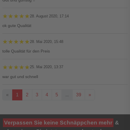
Gut und günstig !!
★★★★★
★★★★★
28. August 2020, 17:14
ok gute Qualität
★★★★★
★★★★★
28. Mai 2020, 15:48
tolle Qualität für den Preis
★★★★★
★★★★★
25. Mai 2020, 13:37
war gut und schnell
«
1
2
3
4
5
...
39
»
Ihre Bewertung**
Verpassen Sie keine Schnäppchen mehr
&
★
★
★
★
★