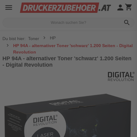
menu
person
shopping_cart
search
HP
Du bist hier:
Toner
HP 94A - alternativer Toner 'schwarz' 1.200 Seiten - Digital
Revolution
HP 94A - alternativer Toner 'schwarz' 1.200 Seiten
- Digital Revolution