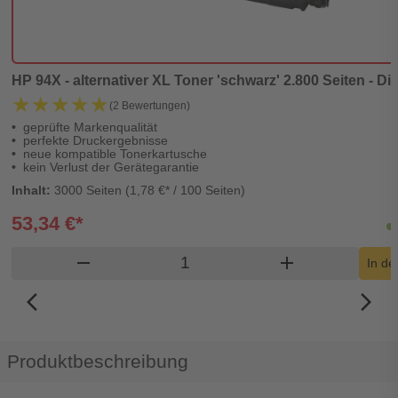
HP 94X - alternativer XL Toner 'schwarz' 2.800 Seiten - Di
★★★★★
★★★★★
(2 Bewertungen)
geprüfte Markenqualität
perfekte Druckergebnisse
neue kompatible Tonerkartusche
kein Verlust der Gerätegarantie
Inhalt:
3000 Seiten (1,78 €* / 100 Seiten)
53,34 €*
Produkt Warenkorb Menge
remove
add
In d
arrow_back_ios_new
arrow_forward_ios
Produktbeschreibung