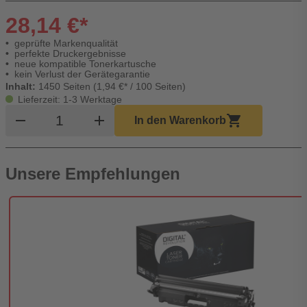
28,14 €*
geprüfte Markenqualität
perfekte Druckergebnisse
neue kompatible Tonerkartusche
kein Verlust der Gerätegarantie
Inhalt:
1450 Seiten (1,94 €* / 100 Seiten)
Lieferzeit: 1-3 Werktage
Produkt Warenkorb Menge
remove
add
shopping_cart
In den Warenkorb
Unsere Empfehlungen