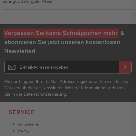
Sehr gut, sehr guter Preis
Ihre Bewertung**
Verpassen Sie keine Schnäppchen mehr
&
★
★
★
★
★
abonnieren Sie jetzt unseren kostenlosen
Newsletter!
Titel**
E-Mail-Adresse
Newsletter E-Mail Adresse
keyboard_arrow_right
Ihre Erfahrungen**
Ihr Passwort
Mit der Eingabe Ihrer E-Mail-Adresse registrieren Sie sich für den
Druckerzubehör.de-Newsletter. Weitere Informationen erhalten
Sie in der
Datenschutzerklärung
.
Ich habe mein Passwort vergessen.
SERVICE
Anmelden
Abbrechen
Newsletter
FAQs
Abbrechen
Bewertung abschicken