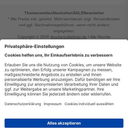
Themenwelten
Neuheiten
SALE
Newsletter
* Alle Preise inkl. gesetzl. Mehrwertsteuer zzgl. Versandkosten
und ggf. Nachnahmegebühren, wenn nicht anders
angegeben.
Copyright © 2026
druckerzubehoer.de
• Alle Rechte
vorbehalten •
Impressum
•
Widerrufsbelehrung
Vertrag widerrufen
Druckerzubehoer.de – preiswerte Qualität für Ihr Office
Sie sind auf der Suche nach dem passenden Druckerzubehör
oder Zubehör für das Büro, den Computer oder Ihr
Smartphone? Dann sind Sie bei Druckerzubehoer.de genau
richtig! Unser breites Sortiment bietet unter anderem Tinte
und Toner für alle gängigen Druckermodelle – großer sowie
kleiner Hersteller. Zugleich sind wir Ihr Online Fachhandel für
allerlei Elektro- und Bürozubehör. Sie möchten Ihr Büro
einrichten, die Werkstatt ausstatten oder den Alltag mit
kleinen Highlights aufpeppen? Neben Bürobedarf und allem,
was Ihren Arbeitsplatz noch komfortabler macht, finden Sie
bei uns auch Bastelspaß, Schulbedarf, Beleuchtung,