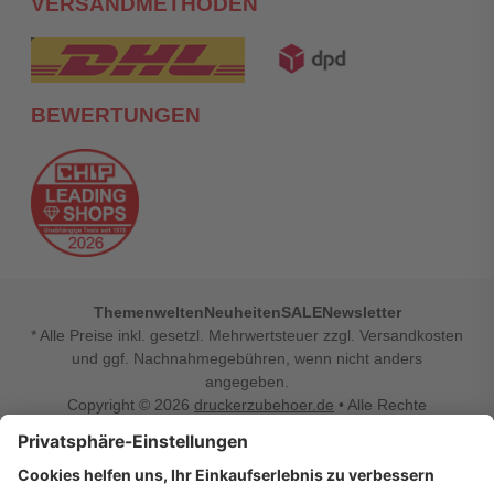
VERSANDMETHODEN
BEWERTUNGEN
Themenwelten
Neuheiten
SALE
Newsletter
* Alle Preise inkl. gesetzl. Mehrwertsteuer zzgl. Versandkosten
und ggf. Nachnahmegebühren, wenn nicht anders
angegeben.
Copyright © 2026
druckerzubehoer.de
• Alle Rechte
vorbehalten •
Impressum
•
Widerrufsbelehrung
Vertrag widerrufen
Druckerzubehoer.de – preiswerte Qualität für Ihr Office