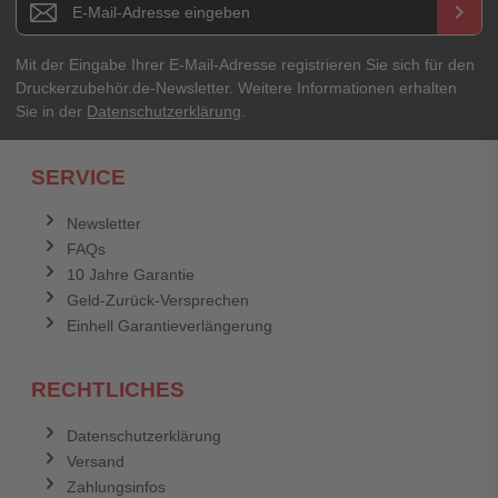
keyboard_arrow_right
Ihre Erfahrungen**
Ihr Passwort
Mit der Eingabe Ihrer E-Mail-Adresse registrieren Sie sich für den
Druckerzubehör.de-Newsletter. Weitere Informationen erhalten
Sie in der
Datenschutzerklärung
.
Ich habe mein Passwort vergessen.
SERVICE
Anmelden
Abbrechen
Newsletter
FAQs
Abbrechen
Bewertung abschicken
10 Jahre Garantie
Geld-Zurück-Versprechen
Einhell Garantieverlängerung
RECHTLICHES
Datenschutzerklärung
Versand
Zahlungsinfos