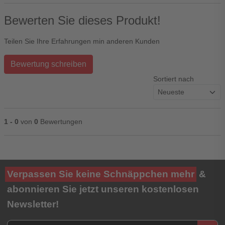
Bewerten Sie dieses Produkt!
Teilen Sie Ihre Erfahrungen min anderen Kunden
Bewertung schreiben
Sortiert nach
1 - 0
von
0
Bewertungen
Ihre Bewertung**
Verpassen Sie keine Schnäppchen mehr
&
★
★
★
★
★
abonnieren Sie jetzt unseren kostenlosen
Newsletter!
Titel**
E-Mail-Adresse
Newsletter E-Mail Adresse