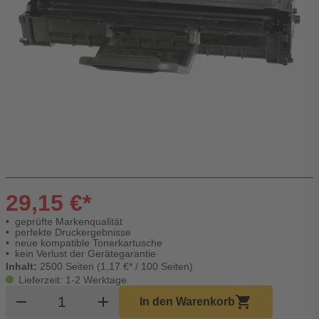
29,15 €*
geprüfte Markenqualität
perfekte Druckergebnisse
neue kompatible Tonerkartusche
kein Verlust der Gerätegarantie
Inhalt:
2500 Seiten (1,17 €* / 100 Seiten)
Lieferzeit: 1-2 Werktage
Produkt Warenkorb Menge
remove
add
shopping_cart
In den Warenkorb