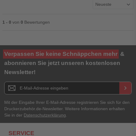
1 - 0
von
0
Bewertungen
Ihre Bewertung**
Verpassen Sie keine Schnäppchen mehr
&
★
★
★
★
★
abonnieren Sie jetzt unseren kostenlosen
Newsletter!
Titel**
E-Mail-Adresse
Newsletter E-Mail Adresse
keyboard_arrow_right
Ihre Erfahrungen**
Ihr Passwort
Mit der Eingabe Ihrer E-Mail-Adresse registrieren Sie sich für den
Druckerzubehör.de-Newsletter. Weitere Informationen erhalten
Sie in der
Datenschutzerklärung
.
Ich habe mein Passwort vergessen.
SERVICE