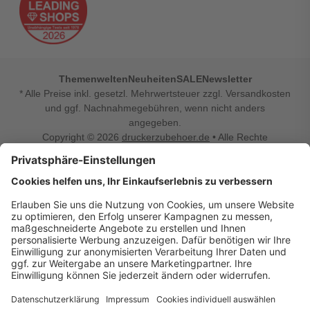
Themenwelten
Neuheiten
SALE
Newsletter
* Alle Preise inkl. gesetzl. Mehrwertsteuer zzgl. Versandkosten
und ggf. Nachnahmegebühren, wenn nicht anders
angegeben.
Copyright © 2026
druckerzubehoer.de
• Alle Rechte
vorbehalten •
Impressum
•
Widerrufsbelehrung
Vertrag widerrufen
Druckerzubehoer.de – preiswerte Qualität für Ihr Office
Sie sind auf der Suche nach dem passenden Druckerzubehör
oder Zubehör für das Büro, den Computer oder Ihr
Smartphone? Dann sind Sie bei Druckerzubehoer.de genau
richtig! Unser breites Sortiment bietet unter anderem Tinte
und Toner für alle gängigen Druckermodelle – großer sowie
kleiner Hersteller. Zugleich sind wir Ihr Online Fachhandel für
allerlei Elektro- und Bürozubehör. Sie möchten Ihr Büro
einrichten, die Werkstatt ausstatten oder den Alltag mit