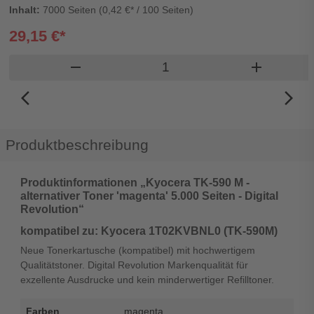
Inhalt:
7000 Seiten (0,42 €* / 100 Seiten)
29,15 €*
Produkt Warenkorb Menge
remove
add
arrow_back_ios_new
arrow_forward_ios
Produktbeschreibung
Produktinformationen „Kyocera TK-590 M -
alternativer Toner 'magenta' 5.000 Seiten - Digital
Revolution“
kompatibel zu: Kyocera 1T02KVBNL0 (TK-590M)
Neue Tonerkartusche (kompatibel) mit hochwertigem
Qualitätstoner. Digital Revolution Markenqualität für
exzellente Ausdrucke und kein minderwertiger Refilltoner.
Farben
magenta