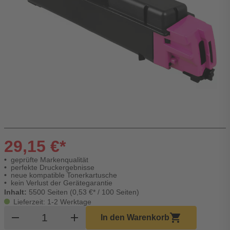
29,15 €*
geprüfte Markenqualität
perfekte Druckergebnisse
neue kompatible Tonerkartusche
kein Verlust der Gerätegarantie
Inhalt:
5500 Seiten (0,53 €* / 100 Seiten)
Lieferzeit: 1-2 Werktage
Produkt Warenkorb Menge
remove
add
shopping_cart
In den Warenkorb