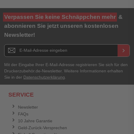
Ihre Bewertung**
Verpassen Sie keine Schnäppchen mehr
&
★
★
★
★
★
abonnieren Sie jetzt unseren kostenlosen
Newsletter!
Titel**
E-Mail-Adresse
Newsletter E-Mail Adresse
keyboard_arrow_right
Ihre Erfahrungen**
Ihr Passwort
Mit der Eingabe Ihrer E-Mail-Adresse registrieren Sie sich für den
Druckerzubehör.de-Newsletter. Weitere Informationen erhalten
Sie in der
Datenschutzerklärung
.
Ich habe mein Passwort vergessen.
SERVICE
Anmelden
Abbrechen
Newsletter
FAQs
Abbrechen
Bewertung abschicken
10 Jahre Garantie
Geld-Zurück-Versprechen