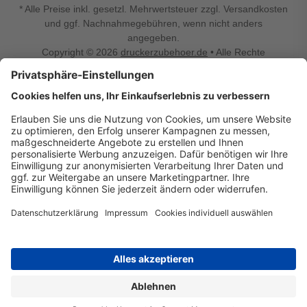
* Alle Preise inkl. gesetzl. Mehrwertsteuer zzgl. Versandkosten
und ggf. Nachnahmegebühren, wenn nicht anders
angegeben.
Copyright © 2026
druckerzubehoer.de
• Alle Rechte
vorbehalten •
Impressum
•
Widerrufsbelehrung
Vertrag widerrufen
Druckerzubehoer.de – preiswerte Qualität für Ihr Office
Sie sind auf der Suche nach dem passenden Druckerzubehör
oder Zubehör für das Büro, den Computer oder Ihr
Smartphone? Dann sind Sie bei Druckerzubehoer.de genau
richtig! Unser breites Sortiment bietet unter anderem Tinte
und Toner für alle gängigen Druckermodelle – großer sowie
kleiner Hersteller. Zugleich sind wir Ihr Online Fachhandel für
allerlei Elektro- und Bürozubehör. Sie möchten Ihr Büro
einrichten, die Werkstatt ausstatten oder den Alltag mit
kleinen Highlights aufpeppen? Neben Bürobedarf und allem,
was Ihren Arbeitsplatz noch komfortabler macht, finden Sie
bei uns auch Bastelspaß, Schulbedarf, Beleuchtung,
Autozubehör, Freizeit- und Küchengadgets sowie vieles mehr
für die ganze Familie. Entdecken Sie günstige Angebote und
allerlei Ideen auf Druckerzubehoer.de!