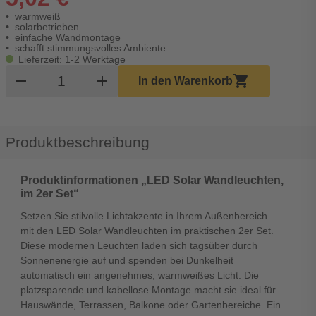
warmweiß
solarbetrieben
einfache Wandmontage
schafft stimmungsvolles Ambiente
Lieferzeit: 1-2 Werktage
Produkt Warenkorb Menge
remove
add
shopping_cart
In den Warenkorb
Produktbeschreibung
Produktinformationen „LED Solar Wandleuchten,
im 2er Set“
Setzen Sie stilvolle Lichtakzente in Ihrem Außenbereich –
mit den LED Solar Wandleuchten im praktischen 2er Set.
Diese modernen Leuchten laden sich tagsüber durch
Sonnenenergie auf und spenden bei Dunkelheit
automatisch ein angenehmes, warmweißes Licht. Die
platzsparende und kabellose Montage macht sie ideal für
Hauswände, Terrassen, Balkone oder Gartenbereiche. Ein