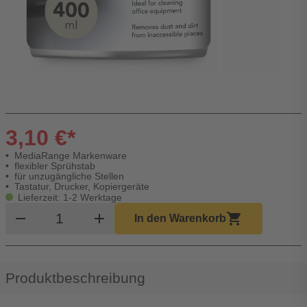
3,10 €*
MediaRange Markenware
flexibler Sprühstab
für unzugängliche Stellen
Tastatur, Drucker, Kopiergeräte
Lieferzeit: 1-2 Werktage
Produkt Warenkorb Menge
remove
add
shopping_cart
In den Warenkorb
Produktbeschreibung