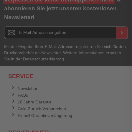
★
★
★
★
★
abonnieren Sie jetzt unseren kostenlosen
Newsletter!
Titel**
E-Mail-Adresse
Newsletter E-Mail Adresse
keyboard_arrow_right
Ihre Erfahrungen**
Ihr Passwort
Mit der Eingabe Ihrer E-Mail-Adresse registrieren Sie sich für den
Druckerzubehör.de-Newsletter. Weitere Informationen erhalten
Sie in der
Datenschutzerklärung
.
Ich habe mein Passwort vergessen.
SERVICE
Anmelden
Abbrechen
Newsletter
FAQs
Abbrechen
Bewertung abschicken
10 Jahre Garantie
Geld-Zurück-Versprechen
Einhell Garantieverlängerung