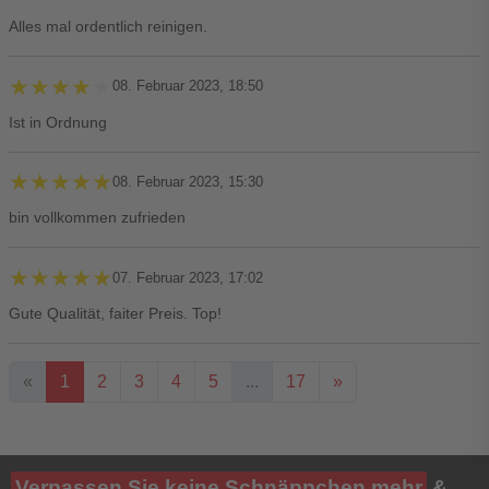
Alles mal ordentlich reinigen.
★★★★★
★★★★★
08. Februar 2023, 18:50
Ist in Ordnung
★★★★★
★★★★★
08. Februar 2023, 15:30
bin vollkommen zufrieden
★★★★★
★★★★★
07. Februar 2023, 17:02
Gute Qualität, faiter Preis. Top!
«
1
2
3
4
5
...
17
»
Ihre Bewertung**
Verpassen Sie keine Schnäppchen mehr
&