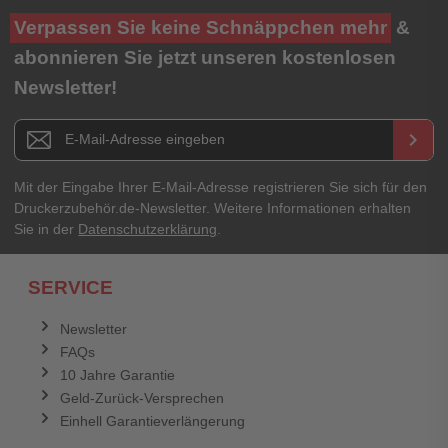
Ihre Bewertung**
Verpassen Sie keine Schnäppchen mehr
&
★
★
★
★
★
abonnieren Sie jetzt unseren kostenlosen
Newsletter!
Titel**
E-Mail-Adresse
Newsletter E-Mail Adresse
keyboard_arrow_right
Ihre Erfahrungen**
Ihr Passwort
Mit der Eingabe Ihrer E-Mail-Adresse registrieren Sie sich für den
Druckerzubehör.de-Newsletter. Weitere Informationen erhalten
Sie in der
Datenschutzerklärung
.
Ich habe mein Passwort vergessen.
SERVICE
Anmelden
Abbrechen
Newsletter
FAQs
Abbrechen
Bewertung abschicken
10 Jahre Garantie
Geld-Zurück-Versprechen
Einhell Garantieverlängerung