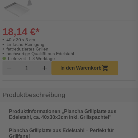
18,14 €*
40 x 30 x 3 cm
Einfache Reinigung
fettreduziertes Grillen
hochwertige Qualität aus Edelstahl
Lieferzeit: 1-3 Werktage
Produkt Warenkorb Menge
remove
add
shopping_cart
In den Warenkorb
Produktbeschreibung
Produktinformationen „Plancha Grillplatte aus
Edelstahl, ca. 40x30x3cm inkl. Grillspachtel“
Plancha Grillplatte aus Edelstahl – Perfekt für
Grillfans!