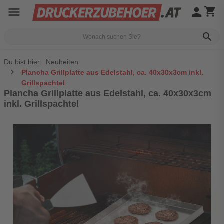
menu
person
shopping_cart
search
Du bist hier:
Neuheiten
Plancha Grillplatte aus Edelstahl, ca. 40x30x3cm inkl.
Grillspachtel
Plancha Grillplatte aus Edelstahl, ca. 40x30x3cm
inkl. Grillspachtel