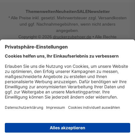
Themenwelten
Neuheiten
SALE
Newsletter
* Alle Preise inkl. gesetzl. Mehrwertsteuer zzgl. Versandkosten
und ggf. Nachnahmegebühren, wenn nicht anders
angegeben.
Copyright © 2026
druckerzubehoer.de
• Alle Rechte
vorbehalten •
Impressum
•
Widerrufsbelehrung
Vertrag widerrufen
Druckerzubehoer.de – preiswerte Qualität für Ihr Office
Sie sind auf der Suche nach dem passenden Druckerzubehör
oder Zubehör für das Büro, den Computer oder Ihr
Smartphone? Dann sind Sie bei Druckerzubehoer.de genau
richtig! Unser breites Sortiment bietet unter anderem Tinte
und Toner für alle gängigen Druckermodelle – großer sowie
kleiner Hersteller. Zugleich sind wir Ihr Online Fachhandel für
allerlei Elektro- und Bürozubehör. Sie möchten Ihr Büro
einrichten, die Werkstatt ausstatten oder den Alltag mit
kleinen Highlights aufpeppen? Neben Bürobedarf und allem,
was Ihren Arbeitsplatz noch komfortabler macht, finden Sie
bei uns auch Bastelspaß, Schulbedarf, Beleuchtung,
Autozubehör, Freizeit- und Küchengadgets sowie vieles mehr