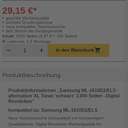
29,15 €*
geprüfte Markenqualität
perfekte Druckergebnisse
neue kompatible Tonerkartusche
kein Verlust der Gerätegarantie
Inhalt:
3000 Seiten (0,97 €* / 100 Seiten)
Lieferzeit: 1-2 Werktage
Produkt Warenkorb Menge
remove
add
shopping_cart
In den Warenkorb
Produktbeschreibung
Produktinformationen „Samsung ML-1610D2/ELS -
alternativer XL Toner 'schwarz' 3.000 Seiten - Digital
Revolution“
kompatibel zu: Samsung ML-1610D2/ELS
Neue Tonerkartusche (kompatibel) mit hochwertigem
Qualitätstoner. Digital Revolution Markenqualität für