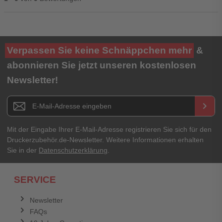
Ihre Bewertung**
Verpassen Sie keine Schnäppchen mehr
&
★
★
★
★
★
abonnieren Sie jetzt unseren kostenlosen
Newsletter!
Titel**
E-Mail-Adresse
Newsletter E-Mail Adresse
keyboard_arrow_right
Ihre Erfahrungen**
Ihr Passwort
Mit der Eingabe Ihrer E-Mail-Adresse registrieren Sie sich für den
Druckerzubehör.de-Newsletter. Weitere Informationen erhalten
Sie in der
Datenschutzerklärung
.
Ich habe mein Passwort vergessen.
SERVICE
Anmelden
Abbrechen
Newsletter
FAQs
Abbrechen
Bewertung abschicken