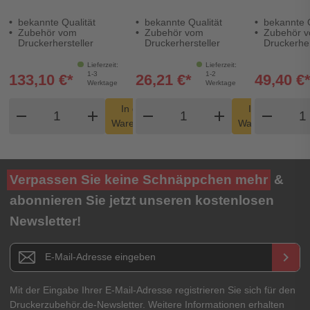
51x26mm VE=16
51x26mm VE=12
76x44mm 
bekannte Qualität
bekannte Qualität
bekannte Q
Rollen 1900 St./Rolle
Rollen 500
Rollen 400
Zubehör vom
Zubehör vom
Zubehör 
St./Rolle
St./Rolle
Druckerhersteller
Druckerhersteller
Druckerher
Lieferzeit:
Lieferzeit:
1-3
1-2
133,10 €*
26,21 €*
49,40 €
Werktage
Werktage
Produkt Warenkorb Menge
Produkt Warenkorb Me
Prod
In den
In den
remove
add
remove
shopping_cart
add
remove
shopping_cart
Warenkorb
Warenkorb
Verpassen Sie keine Schnäppchen mehr
&
abonnieren Sie jetzt unseren kostenlosen
Newsletter!
Newsletter E-Mail Adresse
keyboard_arrow_right
Mit der Eingabe Ihrer E-Mail-Adresse registrieren Sie sich für den
Druckerzubehör.de-Newsletter. Weitere Informationen erhalten