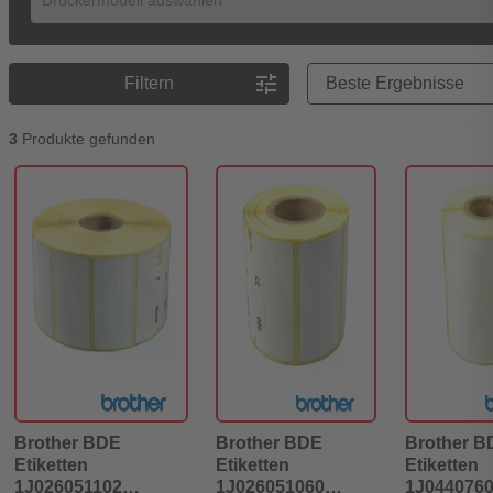
Preisreihenfolge
tune
Filtern
3
Produkte gefunden
Brother BDE
Brother BDE
Brother B
Etiketten
Etiketten
Etiketten
1J026051102
1J026051060
1J044076