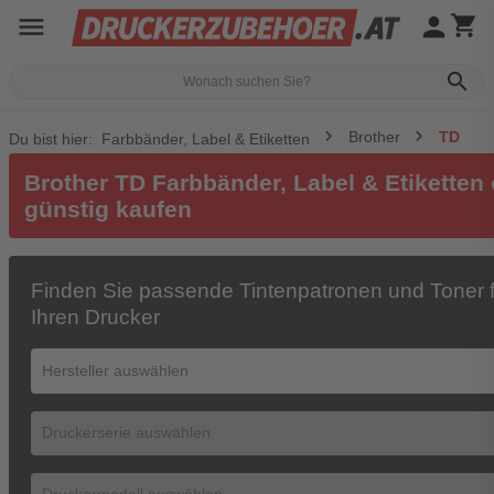
menu
person
shopping_cart
search
Brother
TD
Du bist hier:
Farbbänder, Label & Etiketten
Brother TD Farbbänder, Label & Etiketten 
günstig kaufen
Finden Sie passende Tintenpatronen und Toner f
Ihren Drucker