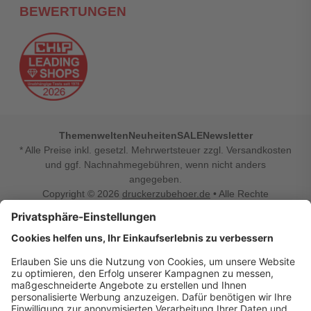
BEWERTUNGEN
Themenwelten
Neuheiten
SALE
Newsletter
* Alle Preise inkl. gesetzl. Mehrwertsteuer zzgl. Versandkosten
und ggf. Nachnahmegebühren, wenn nicht anders
angegeben.
Copyright © 2026
druckerzubehoer.de
• Alle Rechte
vorbehalten •
Impressum
•
Widerrufsbelehrung
Vertrag widerrufen
Druckerzubehoer.de – preiswerte Qualität für Ihr Office
Sie sind auf der Suche nach dem passenden Druckerzubehör
oder Zubehör für das Büro, den Computer oder Ihr
Smartphone? Dann sind Sie bei Druckerzubehoer.de genau
richtig! Unser breites Sortiment bietet unter anderem Tinte