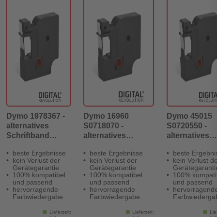
Dymo 1978367 -
Dymo 16960
Dymo 45015
alternatives
S0718070 -
S0720550 -
Schriftband
alternatives
alternatives
schwarz auf
Schriftband
Schriftband r
beste Ergebnisse
beste Ergebnisse
beste Ergebni
orange 12 mm
schwarz auf weiß
auf weiß 12 
kein Verlust der
kein Verlust der
kein Verlust d
19 mm
Gerätegarantie
Gerätegarantie
Gerätegaranti
100% kompatibel
100% kompatibel
100% kompati
und passend
und passend
und passend
hervorragende
hervorragende
hervorragend
Farbwiedergabe
Farbwiedergabe
Farbwiederga
Lieferzeit:
Lieferzeit:
Lie