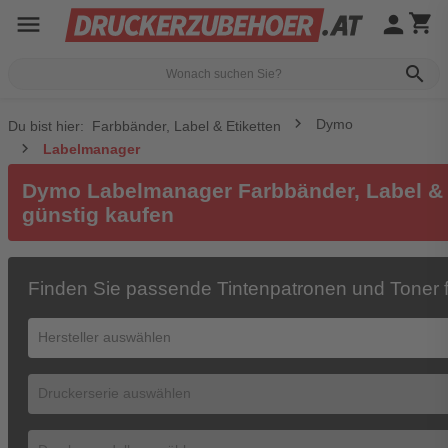
menu
person
shopping_cart
search
Dymo
Du bist hier:
Farbbänder, Label & Etiketten
Labelmanager
Dymo Labelmanager Farbbänder, Label & E
günstig kaufen
Finden Sie passende Tintenpatronen und Toner f