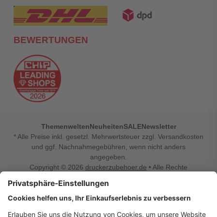
BEWERTUNGEN
Themenwelten
Neuheiten
SALE
Newsletter
* Alle Preise inkl. gesetzl. Mehrwertsteuer zzgl. Versandkosten
und ggf. Nachnahmegebühren, wenn nicht anders
angegeben.
Copyright © 2026
druckerzubehoer.de
• Alle Rechte
vorbehalten •
Impressum
•
Widerrufsbelehrung
Vertrag widerrufen
Druckerzubehoer.de – preiswerte Qualität für Ihr Office
Sie sind auf der Suche nach dem passenden Druckerzubehör