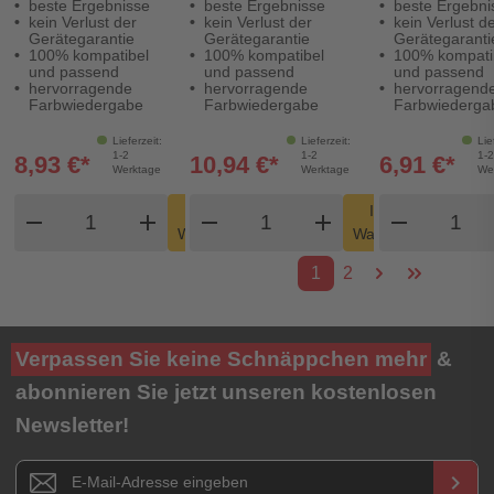
beste Ergebnisse
beste Ergebnisse
beste Ergebni
schwarz auf grün
schwarz auf gelb
12 mm
kein Verlust der
kein Verlust der
kein Verlust d
12 mm
19 mm
Gerätegarantie
Gerätegarantie
Gerätegaranti
100% kompatibel
100% kompatibel
100% kompati
und passend
und passend
und passend
hervorragende
hervorragende
hervorragend
Farbwiedergabe
Farbwiedergabe
Farbwiederga
Lieferzeit:
Lieferzeit:
Lie
1-2
1-2
1-2
8,93 €*
10,94 €*
6,91 €*
Werktage
Werktage
We
Produkt Warenkorb Menge
Produkt Warenkorb Meng
Produk
In den
In den
remove
add
remove
shopping_cart
add
remove
shopping_cart
Warenkorb
Warenkorb
1
2
Verpassen Sie keine Schnäppchen mehr
&
abonnieren Sie jetzt unseren kostenlosen
Newsletter!
Newsletter E-Mail Adresse
keyboard_arrow_right