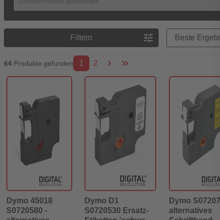
Preisreihenfolge
tune
Filtern
1
2
64
Produkte gefunden
Dymo 45018
Dymo D1
Dymo S07207
S0720580 -
S0720530 Ersatz-
alternatives