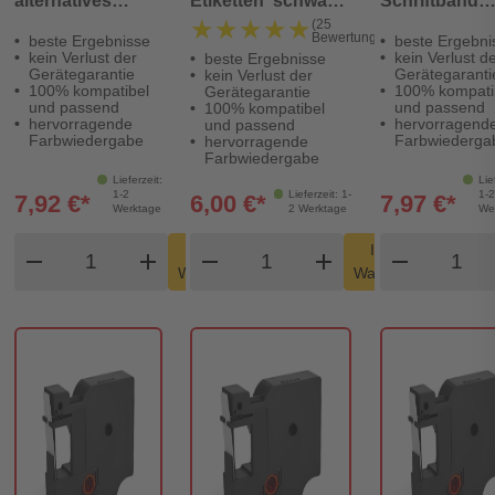
alternatives
Etiketten 'schwarz
Schriftband
Schriftband
auf weiß' 12 mm x
schwarz auf g
★★★★★
★★★★★
(25
Bewertungen)
beste Ergebnisse
beste Ergebni
schwarz auf gelb
7m
9mm x 7m -
kein Verlust der
kein Verlust d
beste Ergebnisse
12 mm
Digital
Gerätegarantie
Gerätegaranti
kein Verlust der
Revolution
100% kompatibel
100% kompati
Gerätegarantie
und passend
und passend
100% kompatibel
hervorragende
hervorragend
und passend
Farbwiedergabe
Farbwiederga
hervorragende
Farbwiedergabe
Lieferzeit:
Lie
1-2
Lieferzeit: 1-
1-2
7,92 €*
6,00 €*
7,97 €*
Werktage
2 Werktage
We
Produkt Warenkorb Menge
Produkt Warenkorb Meng
Produk
In den
In den
remove
add
remove
shopping_cart
add
remove
shopping_cart
Warenkorb
Warenkorb