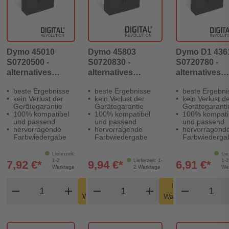
Dymo 45010
Dymo 45803
Dymo D1 436
S0720500 -
S0720830 -
S0720780 -
alternatives
alternatives
alternatives
Schriftband
Schriftband
Schriftband
beste Ergebnisse
beste Ergebnisse
beste Ergebni
schwarz auf
schwarz auf weiß
schwarz auf 
kein Verlust der
kein Verlust der
kein Verlust d
transparent 6 mm
19 mm
6 mm
Gerätegarantie
Gerätegarantie
Gerätegaranti
100% kompatibel
100% kompatibel
100% kompati
und passend
und passend
und passend
hervorragende
hervorragende
hervorragend
Farbwiedergabe
Farbwiedergabe
Farbwiederga
Lieferzeit:
Lie
1-2
Lieferzeit: 1-
1-2
7,92 €*
9,94 €*
6,91 €*
Werktage
2 Werktage
We
Produkt Warenkorb Menge
Produkt Warenkorb Meng
Produk
In den
In den
remove
add
remove
shopping_cart
add
remove
shopping_cart
Warenkorb
Warenkorb