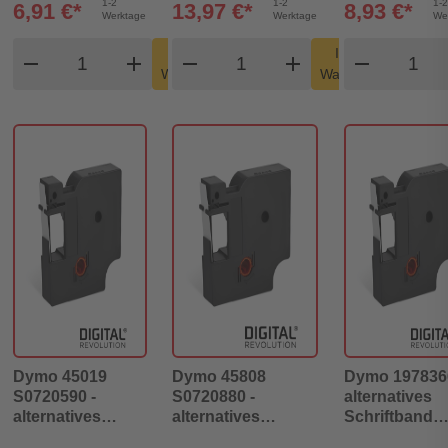
1-2
1-2
1-2
6,91 €*
13,97 €*
8,93 €*
Werktage
Werktage
We
Produkt Warenkorb Menge
Produkt Warenkorb Meng
Produk
In den
In den
remove
add
remove
shopping_cart
add
remove
shopping_cart
Warenkorb
Warenkorb
Dymo 45019
Dymo 45808
Dymo 1978366
S0720590 -
S0720880 -
alternatives
alternatives
alternatives
Schriftband
Schriftband
Schriftband
schwarz auf r