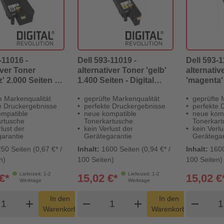
-11016 -
Dell 593-11019 -
Dell 593-1
iver Toner
alternativer Toner 'gelb'
alternativ
' 2.000 Seiten -
1.400 Seiten - Digital
'magenta' 
Revolution
Revolution
Digital Re
e Markenqualität
geprüfte Markenqualität
geprüfte 
e Druckergebnisse
perfekte Druckergebnisse
perfekte 
mpatible
neue kompatible
neue kom
rtusche
Tonerkartusche
Tonerkar
lust der
kein Verlust der
kein Verlu
arantie
Gerätegarantie
Gerätegar
50 Seiten (0,67 €* /
Inhalt:
1600 Seiten (0,94 €* /
Inhalt:
1600
n)
100 Seiten)
100 Seiten)
Lieferzeit: 1-2
Lieferzeit: 1-2
€*
15,02 €*
15,02 €
Werktage
Werktage
odukt Warenkorb Menge
Produkt Warenkorb Menge
Pro
In den
In den
add
shopping_cart
remove
add
shopping_cart
remove
Warenkorb
Warenkorb