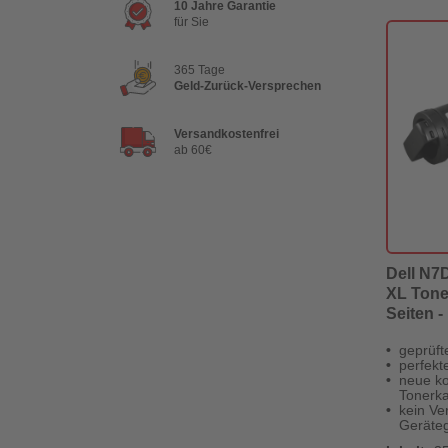
10 Jahre Garantie
für Sie
365 Tage
Geld-Zurück-Versprechen
Versandkostenfrei
ab 60€
Dell N7D
XL Tone
Seiten - 
Revolut
geprüft
perfekt
neue ko
Tonerka
kein Ver
Geräteg