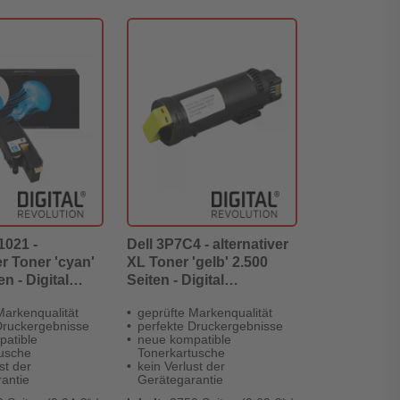
1021 -
Dell 3P7C4 - alternativer
er Toner 'cyan'
XL Toner 'gelb' 2.500
en - Digital
Seiten - Digital
n
Revolution
Markenqualität
geprüfte Markenqualität
Druckergebnisse
perfekte Druckergebnisse
patible
neue kompatible
tusche
Tonerkartusche
st der
kein Verlust der
antie
Gerätegarantie