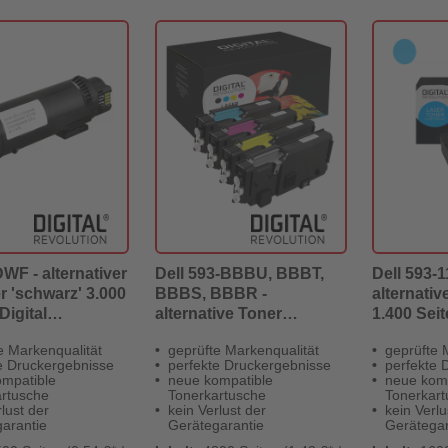
WF - alternativer
Dell 593-BBBU, BBBT,
Dell 593-1
r 'schwarz' 3.000
BBBS, BBBR -
alternativ
Digital
alternative Toner
1.400 Seit
ion
MultiPack KCMY - Digital
Revolutio
e Markenqualität
geprüfte Markenqualität
geprüfte 
Revolution
e Druckergebnisse
perfekte Druckergebnisse
perfekte 
mpatible
neue kompatible
neue kom
rtusche
Tonerkartusche
Tonerkar
lust der
kein Verlust der
kein Verlu
arantie
Gerätegarantie
Gerätegar