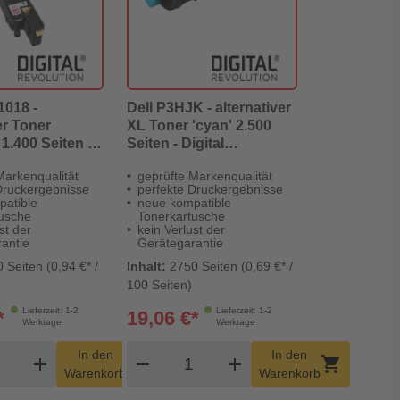
1018 -
Dell P3HJK - alternativer
er Toner
XL Toner 'cyan' 2.500
1.400 Seiten -
Seiten - Digital
volution
Revolution
Markenqualität
geprüfte Markenqualität
Druckergebnisse
perfekte Druckergebnisse
patible
neue kompatible
tusche
Tonerkartusche
st der
kein Verlust der
antie
Gerätegarantie
 Seiten (0,94 €* /
Inhalt:
2750 Seiten (0,69 €* /
100 Seiten)
Lieferzeit: 1-2
Lieferzeit: 1-2
*
19,06 €*
Werktage
Werktage
dukt Warenkorb Menge
Produkt Warenkorb Menge
In den
In den
add
shopping_cart
remove
add
shopping_cart
Warenkorb
Warenkorb