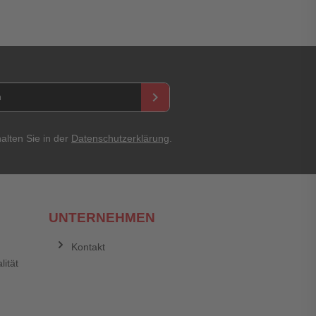
keyboard_arrow_right
alten Sie in der
Datenschutzerklärung
.
UNTERNEHMEN
Kontakt
lität