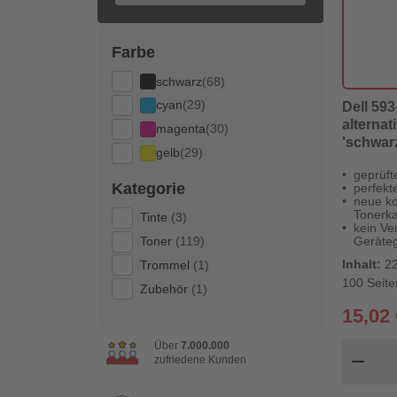
Farbe
schwarz
(68)
cyan
(29)
Dell 593
alternat
magenta
(30)
'schwarz
gelb
(29)
Digital 
geprüft
Kategorie
perfekt
neue ko
Tonerka
Tinte
(3)
kein Ver
Toner
(119)
Geräteg
Inhalt:
22
Trommel
(1)
100 Seite
Zubehör
(1)
15,02 
Über
7.000.000
Pr
remove
zufriedene Kunden