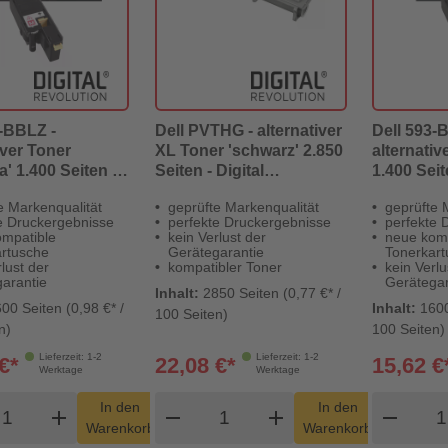
3-BBLZ -
Dell PVTHG - alternativer
Dell 593-
iver Toner
XL Toner 'schwarz' 2.850
alternativ
' 1.400 Seiten -
Seiten - Digital
1.400 Seit
Revolution
Revolution
Revolutio
e Markenqualität
geprüfte Markenqualität
geprüfte 
e Druckergebnisse
perfekte Druckergebnisse
perfekte 
mpatible
kein Verlust der
neue kom
rtusche
Gerätegarantie
Tonerkar
lust der
kompatibler Toner
kein Verlu
arantie
Gerätegar
Inhalt:
2850 Seiten (0,77 €* /
00 Seiten (0,98 €* /
Inhalt:
1600
100 Seiten)
n)
100 Seiten)
Lieferzeit: 1-2
Lieferzeit: 1-2
€*
22,08 €*
15,62 €
Werktage
Werktage
odukt Warenkorb Menge
Produkt Warenkorb Menge
Pro
In den
In den
add
shopping_cart
remove
add
shopping_cart
remove
Warenkorb
Warenkorb