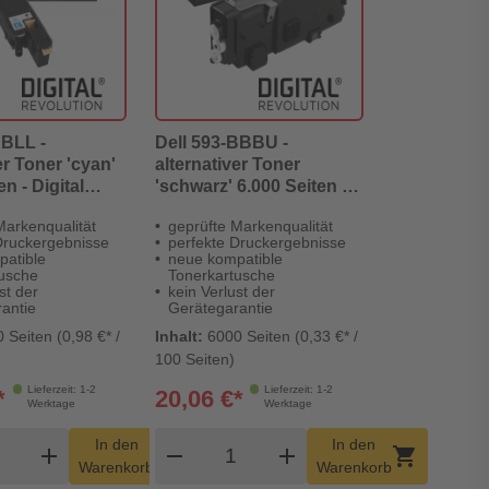
BBLL -
Dell 593-BBBU -
er Toner 'cyan'
alternativer Toner
en - Digital
'schwarz' 6.000 Seiten -
n
Digital Revolution
Markenqualität
geprüfte Markenqualität
Druckergebnisse
perfekte Druckergebnisse
patible
neue kompatible
tusche
Tonerkartusche
st der
kein Verlust der
antie
Gerätegarantie
 Seiten (0,98 €* /
Inhalt:
6000 Seiten (0,33 €* /
100 Seiten)
Lieferzeit: 1-2
Lieferzeit: 1-2
*
20,06 €*
Werktage
Werktage
dukt Warenkorb Menge
Produkt Warenkorb Menge
In den
In den
add
shopping_cart
remove
add
shopping_cart
Warenkorb
Warenkorb