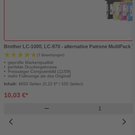
Brother LC-1000, LC-970 - alternative Patrone MultiPack '
★★★★★
★★★★★
(7 Bewertungen)
geprüfte Markenqualität
perfekte Druckergebnisse
Preissieger Computerbild (11/09)
mehr Füllmenge als das Original!
Inhalt:
4650 Seiten (0,22 €* / 100 Seiten)
10,03 €*
Produkt Warenk
remove
arrow_back_ios_new
arrow_forward_ios