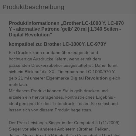
Produktbeschreibung
Produktinformationen „Brother LC-1000 Y, LC-970
Y - alternative Patrone 'gelb' 20 ml | 1.340 Seiten -
Digital Revolution“
kompatibel zu: Brother LC-1000Y, LC-970Y
Ein Drucker kann nur dann überzeugende und
hochwertige Ausdrucke liefern, wenn er mit dem
passenden Druckerzubehör ausgestattet ist. Daher lohnt
sich ein Blick auf die XXL Tintenpatrone LC-1000/970 Y
gelb 21 ml unserer Eigenmarke
Digital Revolution
gleich
mehrfach.
Mit diesem Produkt können Sie in gelb drucken und
erzielen ein hervorragendes, kontrastreiches Ergebnis -
ideal geeignet für den Tintendruck. Testen Sie selbst und
lassen sich von diesem Produkt begeistern.
Der Preis-Leistungs-Sieger in der Computerbild (11/2009):
Sieger vor allen anderen Anbietern (Brother, Pelikan,
Jettec, Geha, Pearl, KMP etc.)! Die Computerbild bestätigt