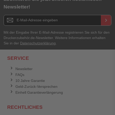
Newsletter!
Titel**
E-Mail-Adresse
Newsletter E-Mail Adresse
keyboard_arrow_right
Ihre Erfahrungen**
Ihr Passwort
Mit der Eingabe Ihrer E-Mail-Adresse registrieren Sie sich für den
Druckerzubehör.de-Newsletter. Weitere Informationen erhalten
Sie in der
Datenschutzerklärung
.
Ich habe mein Passwort vergessen.
SERVICE
Anmelden
Abbrechen
Newsletter
FAQs
Abbrechen
Bewertung abschicken
10 Jahre Garantie
Geld-Zurück-Versprechen
Einhell Garantieverlängerung
RECHTLICHES