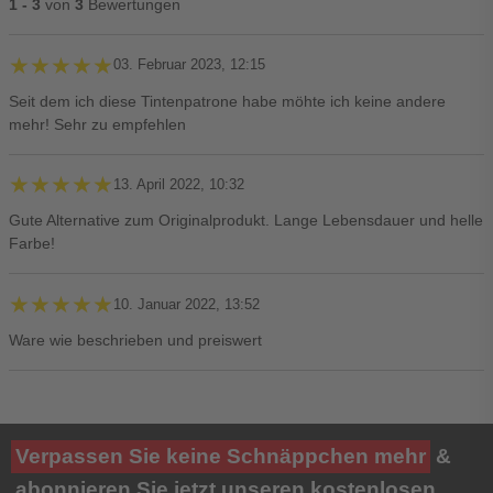
1 - 3
von
3
Bewertungen
★★★★★
★★★★★
03. Februar 2023, 12:15
Seit dem ich diese Tintenpatrone habe möhte ich keine andere
mehr! Sehr zu empfehlen
★★★★★
★★★★★
13. April 2022, 10:32
Gute Alternative zum Originalprodukt. Lange Lebensdauer und helle
Farbe!
★★★★★
★★★★★
10. Januar 2022, 13:52
Ware wie beschrieben und preiswert
Ihre Bewertung**
Verpassen Sie keine Schnäppchen mehr
&
★
★
★
★
★
abonnieren Sie jetzt unseren kostenlosen