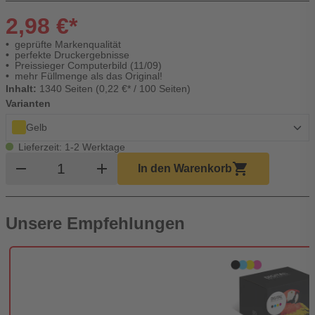
2,98 €*
geprüfte Markenqualität
perfekte Druckergebnisse
Preissieger Computerbild (11/09)
mehr Füllmenge als das Original!
Inhalt:
1340 Seiten (0,22 €* / 100 Seiten)
Varianten
Gelb
Lieferzeit: 1-2 Werktage
Produkt Warenkorb Menge
remove
add
shopping_cart
In den Warenkorb
Unsere Empfehlungen