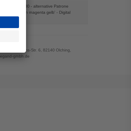
C-1100, LC-980 - alternative Patrone
 'schwarz cyan magenta gelb' - Digital
on
el
r-von-Siemens-Str. 6, 82140 Olching,
wiegand-gmbh.de