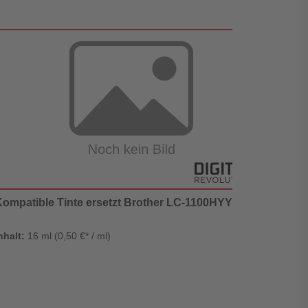
Kompatible Tinte ersetzt Brother LC-1100HYY yellow
Kompa
nhalt:
16 ml (0,50 €* / ml)
Inhalt: