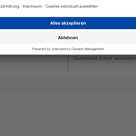
Beschreibung
Brother L
MultiPack
Revoluti
Art
kompatib
Angaben zum Hersteller
Wiegand & Partner GmbH, Werne
Deutschland, E-Mail: service@