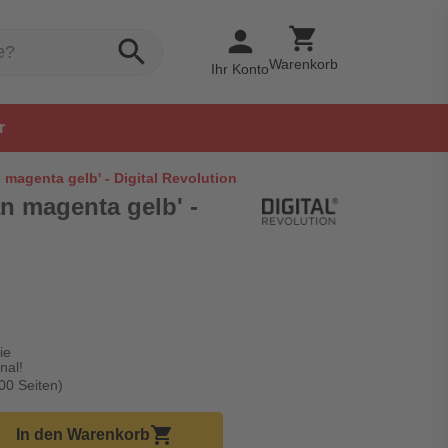
shopping_cart
person
search
Warenkorb
Ihr Konto
r
 magenta gelb' - Digital Revolution
an magenta gelb' -
ie
nal!
00 Seiten)
korb Menge
shopping_cart
In den Warenkorb