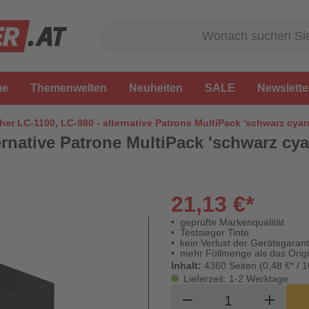
me
Themenwelten
Neuheiten
SALE
Newslette
her LC-1100, LC-980 - alternative Patrone MultiPack 'schwarz cyan
ernative Patrone MultiPack 'schwarz cy
21,13 €*
geprüfte Markenqualität
Testsieger Tinte
kein Verlust der Gerätegarant
mehr Füllmenge als das Origi
Inhalt:
4360 Seiten (0,48 €* / 1
Lieferzeit: 1-2 Werktage
Produkt Waren
remove
add