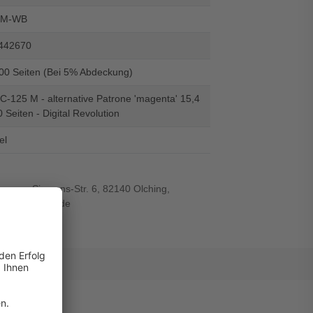
LM-WB
442670
500 Seiten (Bei 5% Abdeckung)
C-125 M - alternative Patrone 'magenta' 15,4
0 Seiten - Digital Revolution
el
r-von-Siemens-Str. 6, 82140 Olching,
wiegand-gmbh.de