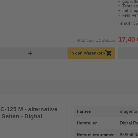
geprüft
Testsieg
mit Chip
kein Ver
Inhalt:
36
17,40 
Lieferzeit: 1-2 Werktage
ukt Warenkorb Menge
add
shopping_cart
In den Warenkorb
-125 M - alternative
Farben
magenta
Seiten - Digital
Hersteller
Digital R
Herstellernummer
8580400