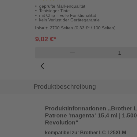
geprüfte Markenqualität
Testsieger Tinte
mit Chip = volle Funktionalität
kein Verlust der Gerätegarantie
Inhalt:
2700 Seiten (0,33 €* / 100 Seiten)
9,02 €*
Lieferzeit: 1-2 Werktage
Prod
shopping_cart
remove
n Warenkorb
arrow_back_ios_new
Produktbeschreibung
Produktinformationen „Brother LC
Patrone 'magenta' 15,4 ml | 1.500 
Revolution“
kompatibel zu: Brother LC-125XLM