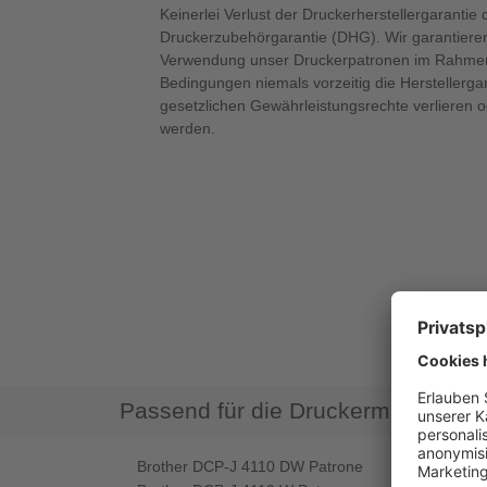
Keinerlei Verlust der Druckerherstellergarantie 
Druckerzubehörgarantie (DHG). Wir garantieren
Verwendung unser Druckerpatronen im Rahmen
Bedingungen niemals vorzeitig die Herstellerga
gesetzlichen Gewährleistungsrechte verlieren 
werden.
Passend für die Druckermodelle
Brother DCP-J 4110 DW Patrone