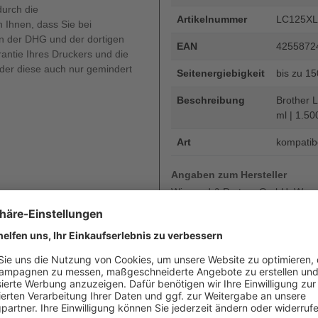
durch die
Artikelnummer
LC125X
 Ihnen, dass Sie bei
 der DHG und der dortigen
EAN
4255872
rantie Ihres Druckers und die
oder diese auch nur gemindert
Seitenergiebigkeit
bis zu 1
Beschreibung
Brother L
ml | 1.50
Art
kompatib
Angaben zum Hersteller
Wiegand & Partner GmbH, Werne
Deutschland, E-Mail: service@