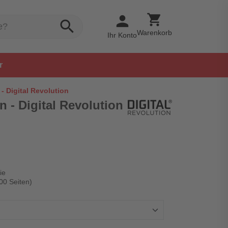
shopping_cart
person
search
Warenkorb
Ihr Konto
r
 - Digital Revolution
n - Digital Revolution
ie
00 Seiten)