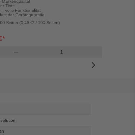
e Markenqualität
er Tinte
 = volle Funktionalität
lust der Gerätegarantie
00 Seiten (0,48 €* / 100 Seiten)
€*
Produkt Warenkorb
remove
add
arrow_forward_ios
evolution
40