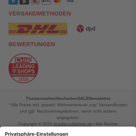
VERSANDMETHODEN
BEWERTUNGEN
Themenwelten
Neuheiten
SALE
Newsletter
* Alle Preise inkl. gesetzl. Mehrwertsteuer zzgl. Versandkosten
und ggf. Nachnahmegebühren, wenn nicht anders
angegeben.
Copyright © 2026
druckerzubehoer.de
• Alle Rechte
vorbehalten •
Impressum
•
Widerrufsbelehrung