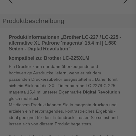
arrow_back_ios_new
arrow_forward_ios
Produktbeschreibung
Produktinformationen „Brother LC-227 / LC-225 -
alternative XL Patrone 'magenta' 15,4 ml | 1.680
Seiten - Digital Revolution“
kompatibel zu: Brother LC-225XLM
Ein Drucker kann nur dann überzeugende und
hochwertige Ausdrucke liefern, wenn er mit dem
passenden Druckerzubehör ausgestattet ist. Daher lohnt
sich ein Blick auf die XXL Tintenpatrone LC-227/LC-225
magenta 15,4 ml unserer Eigenmarke
Digital Revolution
gleich mehrfach.
Mit diesem Produkt können Sie in magenta drucken und
erzielen ein hervorragendes, kontrastreiches Ergebnis -
ideal geeignet für den Tintendruck. Testen Sie selbst und
lassen sich von diesem Produkt begeistern.