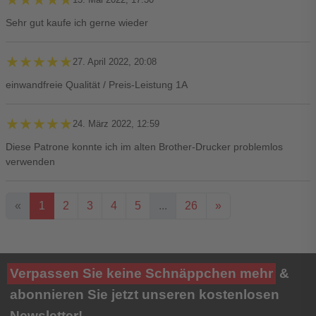
Sehr gut kaufe ich gerne wieder
★★★★★
★★★★★
27. April 2022, 20:08
einwandfreie Qualität / Preis-Leistung 1A
★★★★★
★★★★★
24. März 2022, 12:59
Diese Patrone konnte ich im alten Brother-Drucker problemlos
verwenden
«
1
2
3
4
5
...
26
»
Ihre Bewertung**
Verpassen Sie keine Schnäppchen mehr
&
★
★
★
★
★
abonnieren Sie jetzt unseren kostenlosen
Newsletter!