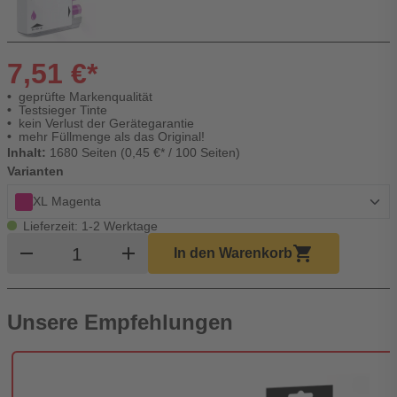
7,51 €*
geprüfte Markenqualität
Testsieger Tinte
kein Verlust der Gerätegarantie
mehr Füllmenge als das Original!
Inhalt:
1680 Seiten (0,45 €* / 100 Seiten)
Varianten
XL Magenta
Lieferzeit: 1-2 Werktage
Produkt Warenkorb Menge
remove
add
shopping_cart
In den Warenkorb
Unsere Empfehlungen