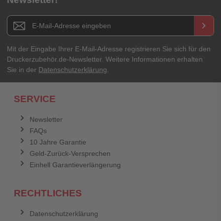
Titel**
E-Mail-Adresse
Newsletter E-Mail Adresse
keyboard_arrow_right
Ihre Erfahrungen**
Ihr Passwort
Mit der Eingabe Ihrer E-Mail-Adresse registrieren Sie sich für den
Druckerzubehör.de-Newsletter. Weitere Informationen erhalten
Sie in der
Datenschutzerklärung
.
Ich habe mein Passwort vergessen.
SERVICE
Anmelden
Abbrechen
Newsletter
FAQs
Abbrechen
Bewertung abschicken
10 Jahre Garantie
Geld-Zurück-Versprechen
Einhell Garantieverlängerung
RECHTLICHES
Datenschutzerklärung