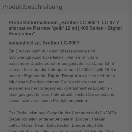
Produktbeschreibung
Produktinformationen „Brother LC-900 Y, LC-47 Y -
alternative Patrone 'gelb' 12 ml | 400 Seiten - Digital
Revolution“
kompatibel zu: Brother LC-900Y
Ein Drucker kann nur dann überzeugende und
hochwertige Ausdrucke liefern, wenn er mit dem
passenden Druckerzubehör ausgestattet ist. Daher lohnt
sich ein Blick auf die Tintenpatrone LC-900/47 gelb 16,6 ml
unserer Eigenmarke
Digital Revolution
gleich mehrfach.
Mit diesem Produkt können Sie in gelb drucken und
erzielen ein hervorragendes, kontrastreiches Ergebnis -
ideal geeignet für den Tintendruck. Testen Sie selbst und
lassen sich von diesem Produkt begeistern.
Der Preis-Leistungs-Sieger in der Computerbild (11/2007):
Sieger vor allen anderen Anbietern (Brother, Pelikan,
Jettec, Geha, Pearl, Data Becker, Boeder etc.)! Die
Computerbild bestätigt uns hohe Qualität (Testnote 2,56 -