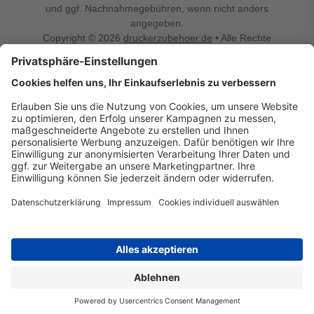
und ggf. Nachnahmegebühren, wenn nicht anders
angegeben.
Copyright © 2026
druckerzubehoer.de
• Alle Rechte
vorbehalten •
Impressum
•
Widerrufsbelehrung
Vertrag widerrufen
Druckerzubehoer.de – preiswerte Qualität für Ihr Office
Sie sind auf der Suche nach dem passenden Druckerzubehör
oder Zubehör für das Büro, den Computer oder Ihr
Smartphone? Dann sind Sie bei Druckerzubehoer.de genau
richtig! Unser breites Sortiment bietet unter anderem Tinte
und Toner für alle gängigen Druckermodelle – großer sowie
kleiner Hersteller. Zugleich sind wir Ihr Online Fachhandel für
allerlei Elektro- und Bürozubehör. Sie möchten Ihr Büro
einrichten, die Werkstatt ausstatten oder den Alltag mit
kleinen Highlights aufpeppen? Neben Bürobedarf und allem,
was Ihren Arbeitsplatz noch komfortabler macht, finden Sie
bei uns auch Bastelspaß, Schulbedarf, Beleuchtung,
Autozubehör, Freizeit- und Küchengadgets sowie vieles mehr
für die ganze Familie. Entdecken Sie günstige Angebote und
allerlei Ideen auf Druckerzubehoer.de!