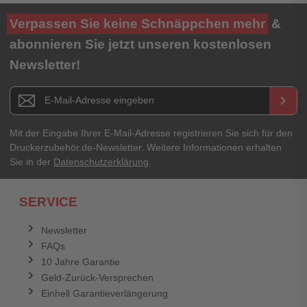
Ihre Bewertung**
Verpassen Sie keine Schnäppchen mehr
&
★
★
★
★
★
abonnieren Sie jetzt unseren kostenlosen
Newsletter!
Titel**
E-Mail-Adresse
Newsletter E-Mail Adresse
keyboard_arrow_right
Ihre Erfahrungen**
Ihr Passwort
Mit der Eingabe Ihrer E-Mail-Adresse registrieren Sie sich für den
Druckerzubehör.de-Newsletter. Weitere Informationen erhalten
Sie in der
Datenschutzerklärung
.
Ich habe mein Passwort vergessen.
SERVICE
Anmelden
Abbrechen
Newsletter
FAQs
Abbrechen
Bewertung abschicken
10 Jahre Garantie
Geld-Zurück-Versprechen
Einhell Garantieverlängerung