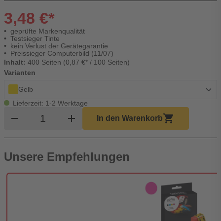
3,48 €*
geprüfte Markenqualität
Testsieger Tinte
kein Verlust der Gerätegarantie
Preissieger Computerbild (11/07)
Inhalt:
400 Seiten (0,87 €* / 100 Seiten)
Varianten
Gelb
Lieferzeit: 1-2 Werktage
Produkt Warenkorb Menge
remove
add
shopping_cart
In den Warenkorb
Unsere Empfehlungen