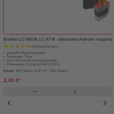
Brother LC-900 M, LC-47 M - alternative Patrone 'magenta' 
★★★★★
★★★★★
(280 Bewertungen)
geprüfte Markenqualität
Testsieger Tinte
kein Verlust der Gerätegarantie
Preissieger Computerbild (11/07)
Inhalt:
400 Seiten (0,87 €* / 100 Seiten)
3,48 €*
Produkt Warenkorb
remove
arrow_back_ios_new
arrow_forward_ios