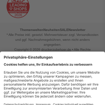
Themenwelten
Neuheiten
SALE
Newsletter
* Alle Preise inkl. gesetzl. Mehrwertsteuer zzgl. Versandkosten
und ggf. Nachnahmegebühren, wenn nicht anders
angegeben.
Copyright © 2026
druckerzubehoer.de
• Alle Rechte
vorbehalten •
Impressum
•
Widerrufsbelehrung
Vertrag widerrufen
Druckerzubehoer.de – preiswerte Qualität für Ihr Office
Sie sind auf der Suche nach dem passenden Druckerzubehör
oder Zubehör für das Büro, den Computer oder Ihr
Smartphone? Dann sind Sie bei Druckerzubehoer.de genau
richtig! Unser breites Sortiment bietet unter anderem Tinte
und Toner für alle gängigen Druckermodelle – großer sowie
kleiner Hersteller. Zugleich sind wir Ihr Online Fachhandel für
allerlei Elektro- und Bürozubehör. Sie möchten Ihr Büro