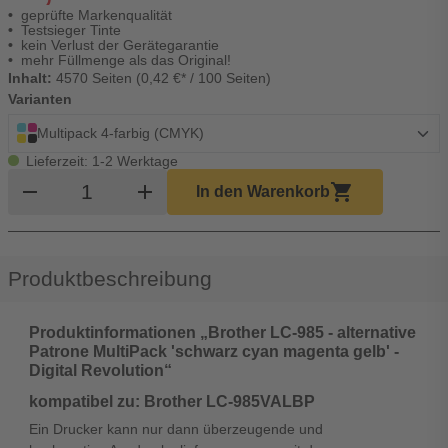
geprüfte Markenqualität
Testsieger Tinte
kein Verlust der Gerätegarantie
mehr Füllmenge als das Original!
Inhalt:
4570 Seiten (0,42 €* / 100 Seiten)
Varianten
Multipack 4-farbig (CMYK)
Lieferzeit: 1-2 Werktage
Produkt Warenkorb Menge
remove
add
shopping_cart
In den Warenkorb
Produktbeschreibung
Produktinformationen „Brother LC-985 - alternative
Patrone MultiPack 'schwarz cyan magenta gelb' -
Digital Revolution“
kompatibel zu: Brother LC-985VALBP
Ein Drucker kann nur dann überzeugende und