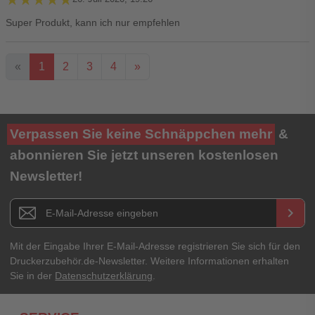
Super Produkt, kann ich nur empfehlen
«
1
2
3
4
»
Ihre Bewertung**
Verpassen Sie keine Schnäppchen mehr
&
★
★
★
★
★
abonnieren Sie jetzt unseren kostenlosen
Newsletter!
Titel**
E-Mail-Adresse
Newsletter E-Mail Adresse
keyboard_arrow_right
Ihre Erfahrungen**
Ihr Passwort
Mit der Eingabe Ihrer E-Mail-Adresse registrieren Sie sich für den
Druckerzubehör.de-Newsletter. Weitere Informationen erhalten
Sie in der
Datenschutzerklärung
.
Ich habe mein Passwort vergessen.