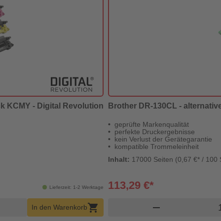
ck KCMY - Digital Revolution
Brother DR-130CL - alternative
geprüfte Markenqualität
perfekte Druckergebnisse
kein Verlust der Gerätegarantie
kompatible Trommeleinheit
Inhalt:
17000 Seiten (0,67 €* / 100 
113,29 €*
Lieferzeit: 1-2 Werktage
b Menge
Pro
shopping_cart
remove
In den Warenkorb