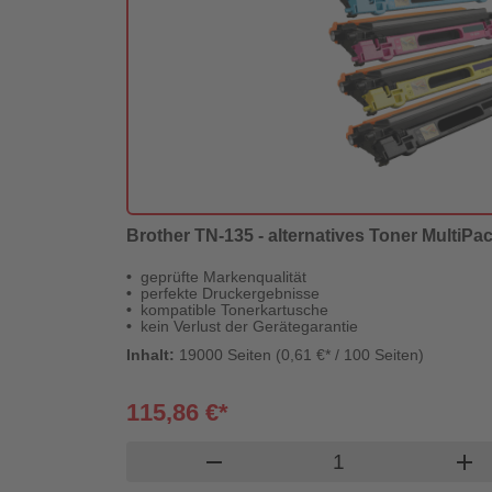
Brother TN-135 - alternatives Toner MultiPa
geprüfte Markenqualität
perfekte Druckergebnisse
kompatible Tonerkartusche
kein Verlust der Gerätegarantie
Inhalt:
19000 Seiten (0,61 €* / 100 Seiten)
115,86 €*
Produkt Warenkor
remove
add