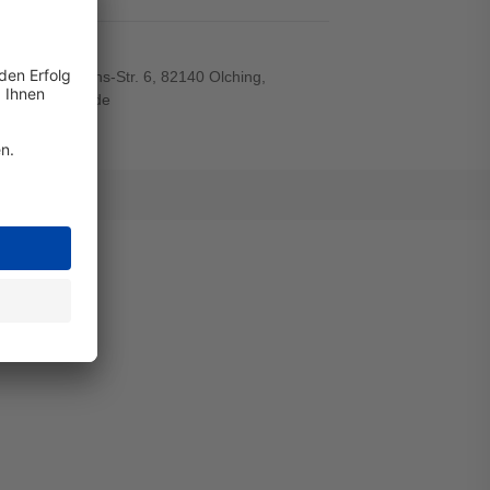
el
r-von-Siemens-Str. 6, 82140 Olching,
wiegand-gmbh.de