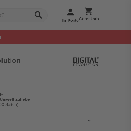
shopping_cart
person
search
Warenkorb
Ihr Konto
r
olution
ie
 Umwelt zuliebe
00 Seiten)