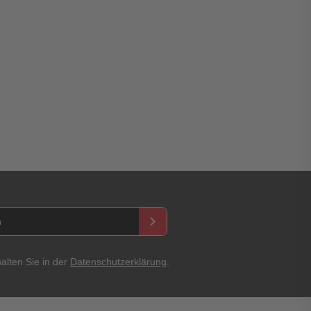
asswort
keyboard_arrow_right
Abbrechen
Bewertung abschicken
alten Sie in der
Datenschutzerklärung
.