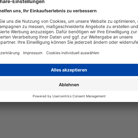
Art
kompatib
Angaben zum Hersteller
Wiegand & Partner GmbH, Werne
Deutschland, E-Mail: service@