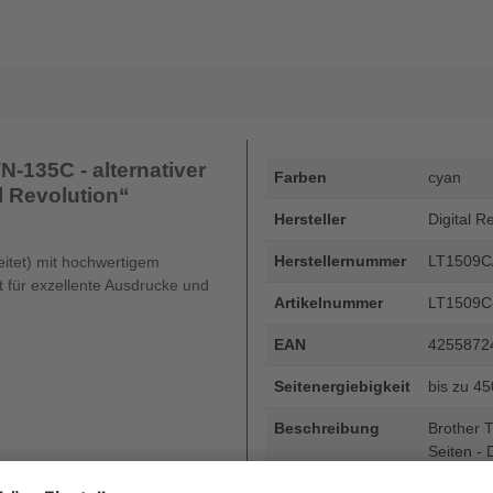
-135C - alternativer
Farben
cyan
al Revolution“
Hersteller
Digital R
Herstellernummer
LT1509C
eitet) mit hochwertigem
ät für exzellente Ausdrucke und
Artikelnummer
LT1509C
EAN
4255872
Seitenergiebigkeit
bis zu 4
Beschreibung
Brother T
Seiten - 