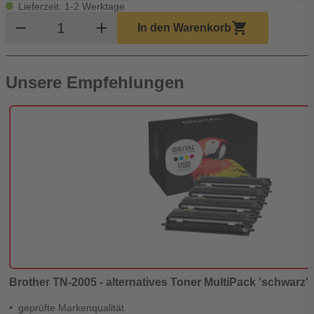
Lieferzeit: 1-2 Werktage
Produkt Warenkorb Menge
remove
add
shopping_cart
In den Warenkorb
Unsere Empfehlungen
Brother TN-2005 - alternatives Toner MultiPack 'schwarz' -
geprüfte Markenqualität