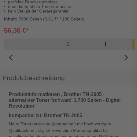
perfekte Druckergebnisse
neue kompatible Tonerkartusche
kein Verlust der Gerätegarantie
Inhalt:
7000 Seiten (0,81 €* / 100 Seiten)
56,36 €*
Produkt Warenkorb Menge
remove
add
arrow_back_ios_new
arrow_forward_ios
Produktbeschreibung
Produktinformationen „Brother TN-2005 -
alternativer Toner 'schwarz' 1.750 Seiten - Digital
Revolution“
kompatibel zu: Brother TN-2005
Neue Tonerkartusche (kompatibel) mit hochwertigem
Qualitätstoner. Digital Revolution Markenqualität für
exzellente Ausdrucke und kein minderwertiger Refilltoner.