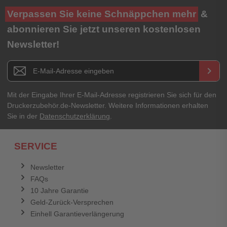
Ihre Bewertung**
Verpassen Sie keine Schnäppchen mehr
&
★
★
★
★
★
abonnieren Sie jetzt unseren kostenlosen
Newsletter!
Titel**
E-Mail-Adresse
Newsletter E-Mail Adresse
keyboard_arrow_right
Ihre Erfahrungen**
Ihr Passwort
Mit der Eingabe Ihrer E-Mail-Adresse registrieren Sie sich für den
Druckerzubehör.de-Newsletter. Weitere Informationen erhalten
Sie in der
Datenschutzerklärung
.
Ich habe mein Passwort vergessen.
SERVICE
Anmelden
Abbrechen
Newsletter
FAQs
Abbrechen
Bewertung abschicken
10 Jahre Garantie
Geld-Zurück-Versprechen
Einhell Garantieverlängerung