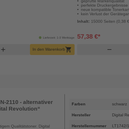
geprüfte Markenqualität
perfekte Druckergebnisse
neue kompatible Tonerka
kein Verlust der Gerätegar
Inhalt:
15000 Seiten (0,38 €
57,38 €*
Lieferzeit: 1-3 Werktage
orb Menge
add
shopping_cart
remove
In den Warenkorb
-2110 - alternativer
Farben
schwarz
ital Revolution“
Hersteller
Digital R
Herstellernummer
LT1742/
gem Qualitätstoner. Digital