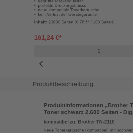
geprüfte Markenqualität
perfekte Druckergebnisse
neue kompatible Tonerkartusche
kein Verlust der Gerätegarantie
Inhalt:
20800 Seiten (0,78 €* / 100 Seiten)
161,24 €*
Produkt Warenk
remove
arrow_back_ios_new
Produktbeschreibung
Produktinformationen „Brother TN
Toner schwarz 2.600 Seiten - Dig
kompatibel zu: Brother TN-2110
Neue Tonerkartusche (kompatibel) mit hochwerti