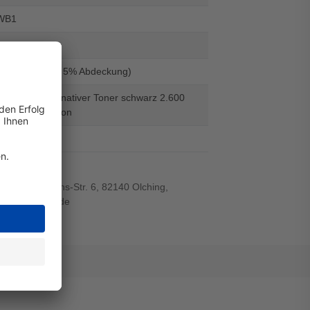
WB1
410563
500 Seiten (Bei 5% Abdeckung)
N-2110 - alternativer Toner schwarz 2.600
Digital Revolution
el
r-von-Siemens-Str. 6, 82140 Olching,
wiegand-gmbh.de