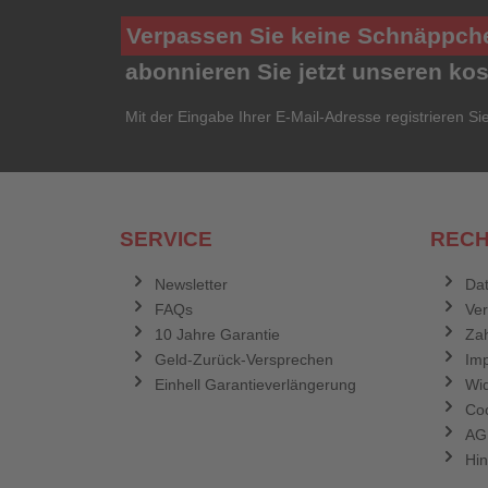
Verpassen Sie keine Schnäppch
abonnieren Sie jetzt unseren ko
Mit der Eingabe Ihrer E-Mail-Adresse registrieren Si
SERVICE
RECH
Newsletter
Dat
FAQs
Ve
10 Jahre Garantie
Zah
Geld-Zurück-Versprechen
Im
Einhell Garantieverlängerung
Wid
Coo
AG
Hin