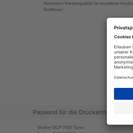
Revolution Markenqualität für exzellente Ausdr
Refilltoner.
Passend für die Druckermodelle
Brother DCP-7030 Toner