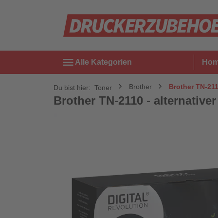
menu
Alle Kategorien
Ho
Brother
Brother TN-211
Du bist hier:
Toner
Brother TN-2110 - alternative