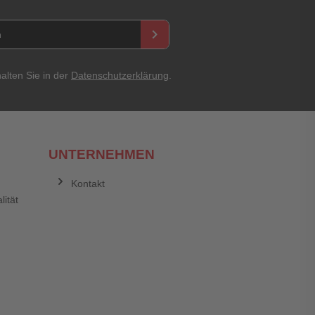
keyboard_arrow_right
asswort
alten Sie in der
Datenschutzerklärung
.
UNTERNEHMEN
Kontakt
lität
Abbrechen
Bewertung abschicken