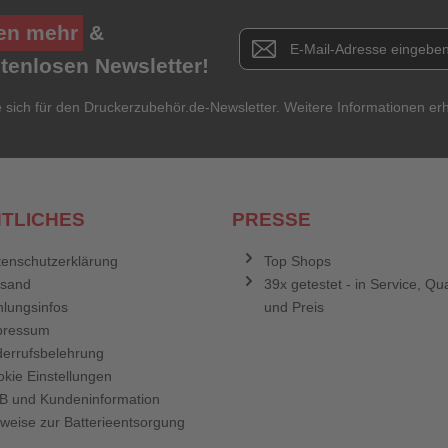
★
★
★
★
★
en mehr
&
Newsletter E-Mail Adresse
stenlosen Newsletter!
Titel**
E-Mail-Adresse
Ihr P
e sich für den Druckerzubehör.de-Newsletter. Weitere Informationen erh
Ihre Erfahrungen**
Ich habe mein Passwort vergessen.
Anmelden
Abbrechen
TLICHES
PRESSE
enschutzerklärung
Top Shops
rsand
39x getestet - in Service, Qua
lungsinfos
und Preis
pressum
errufsbelehrung
kie Einstellungen
B und Kundeninformation
weise zur Batterieentsorgung