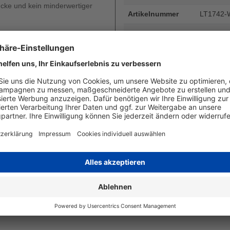
ucke und kein minderwertiger
Artikelnummer
LT1742-
EAN
4255872
Seitenergiebigkeit
bis zu 1
Beschreibung
Brother T
Seiten - 
Art
kompatib
Angaben zum Hersteller
Wiegand & Partner GmbH, Werne
Deutschland, E-Mail: service@