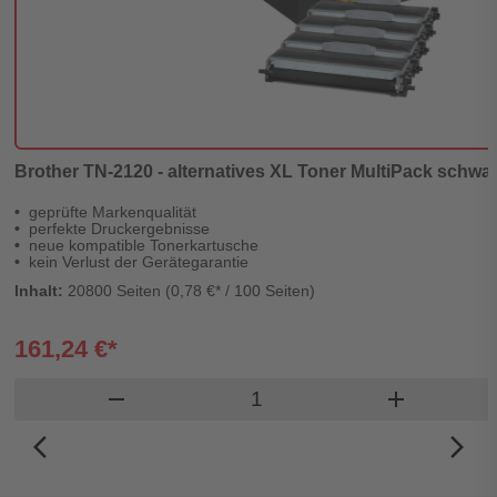
Brother TN-2120 - alternatives XL Toner MultiPack schwarz
geprüfte Markenqualität
perfekte Druckergebnisse
neue kompatible Tonerkartusche
kein Verlust der Gerätegarantie
Inhalt:
20800 Seiten (0,78 €* / 100 Seiten)
161,24 €*
Produkt Warenkorb Menge
remove
add
arrow_back_ios_new
arrow_forward_ios