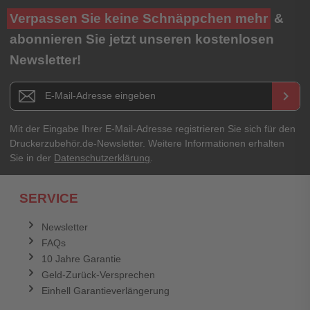
Ihre Bewertung**
Verpassen Sie keine Schnäppchen mehr
&
★
★
★
★
★
abonnieren Sie jetzt unseren kostenlosen
Newsletter!
Titel**
E-Mail-Adresse
Newsletter E-Mail Adresse
keyboard_arrow_right
Ihre Erfahrungen**
Ihr Passwort
Mit der Eingabe Ihrer E-Mail-Adresse registrieren Sie sich für den
Druckerzubehör.de-Newsletter. Weitere Informationen erhalten
Sie in der
Datenschutzerklärung
.
Ich habe mein Passwort vergessen.
SERVICE
Anmelden
Abbrechen
Newsletter
FAQs
Abbrechen
Bewertung abschicken
10 Jahre Garantie
Geld-Zurück-Versprechen
Einhell Garantieverlängerung