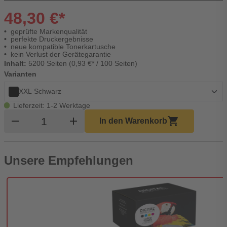
48,30 €*
geprüfte Markenqualität
perfekte Druckergebnisse
neue kompatible Tonerkartusche
kein Verlust der Gerätegarantie
Inhalt:
5200 Seiten (0,93 €* / 100 Seiten)
Varianten
XXL Schwarz
Lieferzeit: 1-2 Werktage
Produkt Warenkorb Menge
remove
add
shopping_cart
In den Warenkorb
Unsere Empfehlungen