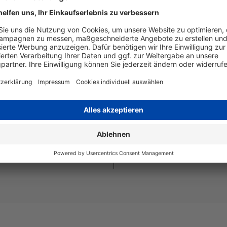
ucke und kein minderwertiger
Artikelnummer
LT2657Y
EAN
4255872
Seitenergiebigkeit
bis zu 4
Beschreibung
Brother T
Seiten - 
Art
kompatib
Angaben zum Hersteller
Wiegand & Partner GmbH, Werne
Deutschland, E-Mail: service@