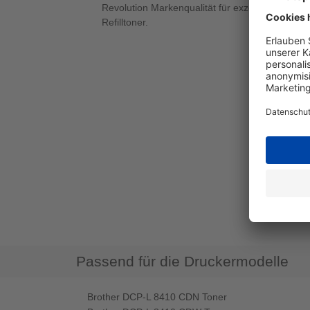
Revolution Markenqualität für exzellente Ausdr
Refilltoner.
Passend für die Druckermodelle
Brother DCP-L 8410 CDN Toner