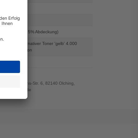
-WB
429343
500 Seiten (Bei 5% Abdeckung)
N-423Y - alternativer Toner 'gelb' 4.000
Digital Revolution
el
r-von-Siemens-Str. 6, 82140 Olching,
wiegand-gmbh.de