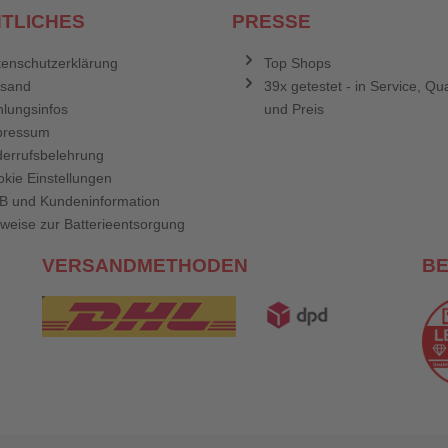
TLICHES
PRESSE
enschutzerklärung
Top Shops
rsand
39x getestet - in Service, Qua
lungsinfos
und Preis
pressum
errufsbelehrung
kie Einstellungen
B und Kundeninformation
weise zur Batterieentsorgung
VERSANDMETHODEN
B