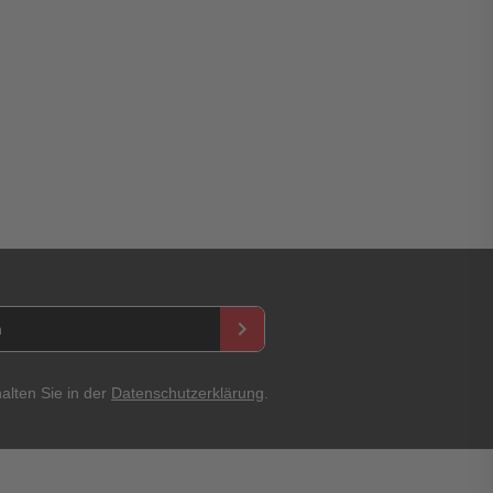
asswort
keyboard_arrow_right
alten Sie in der
Datenschutzerklärung
.
Abbrechen
Bewertung abschicken